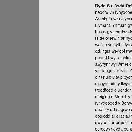
Dydd Sul 3ydd Orf
heddiw yn fynyddoed
Arenig Fawr ac ymla
Llyfnant. Yn fuan gw
heulog, yn addas d
i’r de orllewin ar 
waliau yn syth i fy
ddringfa weddol rhw
paned hwyr a chinio
awyrynnwyr American
yn dangos criw o 10
o’r tirlun: y talp b
disgynnodd y llwybr 
troedfedd o uchder. 
creigiog o Moel Lly
fynyddoedd y Berwyn
daeth y ddau grwp at 
gogledd ar draciau 
dwyrain ar drac o’r 
cerddwyr gyda ponty