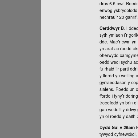
dros 6.5 awr. Roedd
enwog ysbrydolodd 
nechrau’r 20 ganrif
Cerddwyr B
. I dde
syth ymlaen i’r gorl
dde. Mae’r cwm yn e
yn araf ac roedd ei
oherwydd camgymeria
oedd wedi sychu ac
fu rhaid i’r parti d
y ffordd yn welltog
gyrraeddason y copa 
sialens. Roedd un o
ffordd i fyny’r ddr
troedfedd yn brin o
gan weddill y ddwy
yn ol roedd y daith
Dydd Sul v 26ain
tywydd cyfnewidiol,