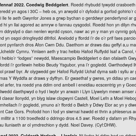
fennaf 2022. Coedwig Beddgelert
. Roedd rhybudd tywydd crasboeth 
edd yn agos i 30C – heb os, yn arwydd o’r dyfodol a gorfod gohirio’r da
ei lle fe aeth Gwynfor Jones a grwp bychan o gerddwyr penderfynol ar 
d hi yn llai agored ac amryw o fannau cysgodol. Roedd hon yn dilyn rh
yn ddryslyd o dan nenlen wyrdd cyson, nawr ac yn y man yn cynnig go
d yn osgoi dringfeydd difrifol. Anelodd y ffordd i’r de o’r prif faes parc
 bont pynfarch dros Afon Cwm Ddu. Daethom ar draws dau geffyl a,u m
d Ucheldir Cymru. Ymlaen aeth y trac heibio Hafod Ruffydd Isaf a Canol
nd heibio’r “lodges” newydd, Maescampio Beddgelert o dan ofalaeth Gw
ffordd i’r gorllewin heibio Beudy Ysgubor, yna i’r gogledd. Gwrthodwyd l
ol prawf byr. Ar olygwedd ger Hafod Rufydd Uchaf dyma saib i syllu ar
as Y Wyddfa ar draws y dyffryn. Er gwaethaf y gwres, yn ddiau yn cae
l arfer, tra roedd yna ddim ond ambell i eneidiau ecscentrig yn y Goe
 diwedd daethpwyd o hyd i lwybr yn arwain i Llyn Llywelyn mewn amser
d claear llonydd, yn blyg islaw clogwyni Castell, Moel Lefn a Moel Hebo
ymhellach i’r gogledd, ymuno a’r ffordd o Bwlch y Ddwy Elor ac yn y diw
Pont Cae Gors. Profodd hon i fod yn siwrnai hawdd ei thrin a phleserus a
illtir a 1100 troedfedd o ddringo dros 4.5 awr. Roedd y dafarn yn Rh
u lluniaeth ar ol ymdrechion y dydd. Noel Davey. (Cyf:DHW).
naf 2022. Cyldaeth Harlech – Llanfair
. Ni fedra hi ddim bod yn ddiwr