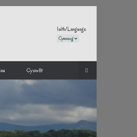
Iaith/Language
Iaith/Language
dau
Cyswllt