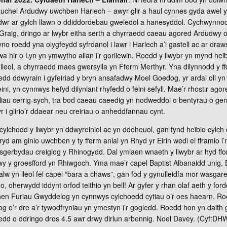
 uchel Ardudwy uwchben Harlech – awyr glir a haul cynnes gyda awel y
dwr ar gylch llawn o ddiddordebau gweledol a hanesyddol. Cychwynnod
 Graig, dringo ar lwybr eitha serth a chyrraedd caeau agored Ardudw
no roedd yna olygfeydd syfrdanol i lawr i Harlech a’i gastell ac ar draw
a hir o Lyn yn ymwytho allan i’r gorllewin. Roedd y llwybr yn mynd heibi
lleol, a chyrraedd maes gwersylla yn Fferm Merthyr. Yna dilynnodd y ff
gledd ddwyrain i gyfeiriad y bryn ansafadwy Moel Goedog, yr ardal oll y
i, yn cynnwys hefyd dilyniant rhyfedd o feini sefyll. Mae’r rhostir agor
aliau cerrig-sych, tra bod caeau caeedig yn nodweddol o bentyrau o gerri
 i glirio’r ddaear neu creiriau o anheddfannau cynt.
ylchodd y llwybr yn ddwyreiniol ac yn ddeheuol, gan fynd heibio cylch 
yd am ginio uwchben y ty fferm anial yn Rhyd yr Eirin wedi ei fframio i’
gerbydau creigiog y Rhinogydd. Dal ymlaen wnaeth y llwybr ar hyd fford
rwy y groesfford yn Rhiwgoch. Yma mae’r capel Baptist Albanaidd unig,
 alw yn lleol fel capel “bara a chaws”, gan fod y gynulleidfa mor wasgar
, oherwydd iddynt orfod teithio yn bell! Ar gyfer y rhan olaf aeth y ford
 hen Furiau Gwyddelog yn cynnwys cylchoedd cytiau o’r oes haearn. Ro
g o’r dre a’r tywodfryniau yn ymestyn i’r gogledd. Roedd hon yn daith
dfedd o ddringo dros 4.5 awr drwy dirlun arbennig. Noel Davey. (Cyf:DH