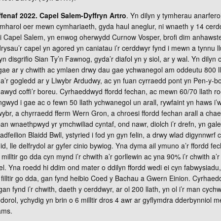
fenaf 2022. Capel Salem-Dyffryn Artro
. Yn dilyn y tymherau anarfero
mharol oer mewn cymhariaeth, gyda haul aneglur, ni wnaeth y 14 cer
 i Capel Salem, yn enwog oherwydd Curnow Vosper, brofi dim anhawste
rysau’r capel yn agored yn caniatau i’r cerddwyr fynd i mewn a tynnu l
yn disgrifio Sian Ty’n Fawnog, gyda’r diafol yn y siol, ar y wal. Yn dilyn
 i gae ar y chwith ac ymlaen drwy dau gae ychwanegol am oddeutu 800 l
h a’r gogledd ar y Llwybr Ardudwy, ac yn fuan cyrraedd pont yn Pen-y-b
wyd coffi’r boreu. Cyrhaeddwyd ffordd fechan, ac mewn 60/70 llath r
ngwyd i gae ac o fewn 50 llath ychwanegol un arall, rywfaint yn haws i
llwybr, a chyrraedd fferm Wern Gron, a chroesi ffordd fechan arall a cha
an wnaethpwyd yr ymchwiliad cyntaf, ond nawr, diolch i’r drefn, yn gale
 adfeilion Blaidd Bwll, ystyried i fod yn gyn felin, a drwy wlad digynnwrf
d, lle delfrydol ar gyfer cinio bywiog. Yna dyma ail ymuno a’r ffordd fe
illtir go dda cyn mynd i’r chwith a’r gorllewin ac yna 90% i’r chwith a’
ael. Yna roedd hi ddim ond mater o ddilyn ffordd wedi ei cyn fabwysiadu
illtir go dda, gan fynd heibio Coed y Bachau a Gwern Einion. Cyrhaed
an fynd i’r chwith, daeth y cerddwyr, ar ol 200 llath, yn ol i’r man cyc
ddorol, ychydig yn brin o 6 milltir dros 4 awr ar gyflymdra dderbynnio
ams.