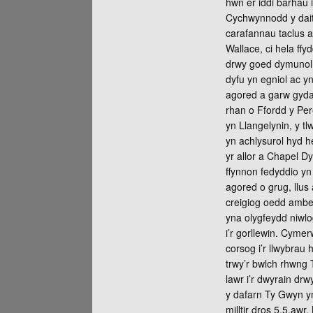
hwn er iddi barhau 
Cychwynnodd y daith
carafannau taclus a
Wallace, ci hela ff
drwy goed dymunol a
dyfu yn egniol ac y
agored a garw gyda g
rhan o Ffordd y Per
yn Llangelynin, y t
yn achlysurol hyd 
yr allor a Chapel Dy
ffynnon fedyddio yn 
agored o grug, llus 
creigiog oedd ambel
yna olygfeydd niwlo
i’r gorllewin. Cymer
corsog i’r llwybra
trwy’r bwlch rhwng 
lawr i’r dwyrain dr
y dafarn Ty Gwyn yn
milltir dros 5.5.awr