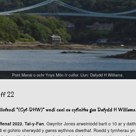
Pont Menai o ochr Ynys Môn i'r culfor. Llun: Dafydd H Williams.
ff 22
llofnodi "(Cyf-DHW)" wedi cael eu cyfieithu gan Dafydd H Williams
fenaf 2022. Tal-y-Fan
. Gwynfor Jones arweiniodd barti o 10 ar y daith
i ei gohirio oherwydd y gwres wythnos diwethaf. Roedd y tymherau yn f