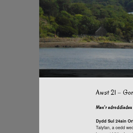
Awst 21 – Gor
Mae'r adroddiadau 
Dydd Sul 24ain Orf
Talyfan, a oedd wed