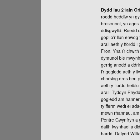
Dydd Iau 21ain Orf
roedd heddiw yn gy
bresennol, yn agos
ddisgwylid. Roedd d
gopi o’r llun enwog 
arall aeth y ffordd
Fron. Yna i’r chwit
dymunol ble mwynha
gerrig anodd a ddri
i’r gogledd aeth y 
chorsiog dros ben p
aeth y ffordd heibio
arall, Tyddyn Rhyddi
gogledd am hanner m
ty fferm wedi ei ad
mewn rhannau, am f
Pentre Gwynfryn a g
daith fwynhaol a di
hardd. Dafydd Willi