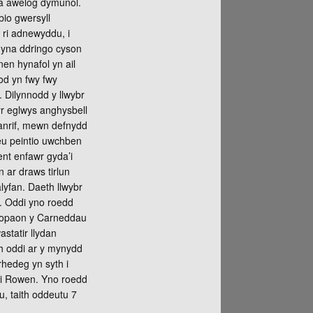
yna awelog dymunol.
bio gwersyll
 ri adnewyddu, i
d yna ddringo cyson
en hynafol yn ail
od yn fwy fwy
. Dilynnodd y llwybr
yr eglwys anghysbell
ganrif, mewn defnydd
eu peintio uwchben
ent enfawr gyda’i
n ar draws tirlun
lyfan. Daeth llwybr
d. Oddi yno roedd
f gopaon y Carneddau
astatir llydan
h oddi ar y mynydd
rhedeg yn syth i
r i Rowen. Yno roedd
u, taith oddeutu 7