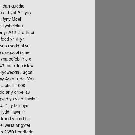
n darnguddio
 ar hynt A i fyny
i fyny Moel
o i ysbeidiau
r yr A4212 a throi
fedd yn dilyn
 yno roedd hi yn
 cysgodol i gael
yna gofeb i’r 8 o
43; mae llun islaw
r prydweddau agos
dwy Aran i’r de. Yna
 a cholli 1000
dd ar y cripellau
ydd yn y gorllewin i
d. Yn y fan hyn
lydd i lawr i’r
rodd y ffordd i’r
ei wella ar gyfer
o o 2650 troedfedd