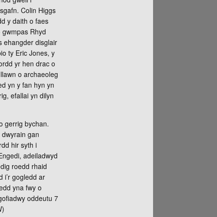
sgafn. Colin Higgs
d y daith o faes
y o gwmpas Rhyd
s ehangder disglair
o ty Eric Jones, y
ordd yr hen drac o
n llawn o archaeoleg
ed yn y fan hyn yn
g, efallai yn dilyn
o gerrig bychan.
r dwyrain gan
d hir syth i
 Engedi, adeiladwyd
edig roedd rhaid
d i’r gogledd ar
edd yna fwy o
 gofiadwy oddeutu 7
W)