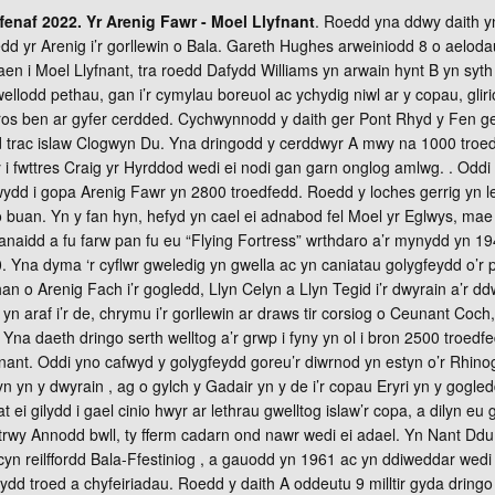
fenaf 2022. Yr Arenig Fawr - Moel Llyfnant
. Roedd yna ddwy daith y
d yr Arenig i’r gorllewin o Bala. Gareth Hughes arweiniodd 8 o aelodau
en i Moel Llyfnant, tra roedd Dafydd Williams yn arwain hynt B yn syth 
ellodd pethau, gan i’r cymylau boreuol ac ychydig niwl ar y copau, gliri
ros ben ar gyfer cerdded. Cychwynnodd y daith ger Pont Rhyd y Fen ge
hyd trac islaw Clogwyn Du. Yna dringodd y cerddwyr A mwy na 1000 troed
ny i fwttres Craig yr Hyrddod wedi ei nodi gan garn onglog amlwg. . Oddi
ydd i gopa Arenig Fawr yn 2800 troedfedd. Roedd y loches gerrig yn le
 buan. Yn y fan hyn, hefyd yn cael ei adnabod fel Moel yr Eglwys, mae 
aidd a fu farw pan fu eu “Flying Fortress” wrthdaro a’r mynydd yn 19
. Yna dyma ‘r cyflwr gweledig yn gwella ac yn caniatau golygfeydd o’
ychan o Arenig Fach i’r gogledd, Llyn Celyn a Llyn Tegid i’r dwyrain a’r d
yn araf i’r de, chrymu i’r gorllewin ar draws tir corsiog o Ceunant Coch,
Yna daeth dringo serth welltog a’r grwp i fyny yn ol i bron 2500 troedfe
fnant. Oddi yno cafwyd y golygfeydd goreu’r diwrnod yn estyn o’r Rhinog
 yn y dwyrain , ag o gylch y Gadair yn y de i’r copau Eryri yn y gogled
ei gilydd i gael cinio hwyr ar lethrau gwelltog islaw’r copa, a dilyn eu gi
trwy Annodd bwll, ty fferm cadarn ond nawr wedi ei adael. Yn Nant Ddu t
cyn reilffordd Bala-Ffestiniog , a gauodd yn 1961 ac yn ddiweddar wedi 
dd troed a chyfeiriadau. Roedd y daith A oddeutu 9 milltir gyda dring