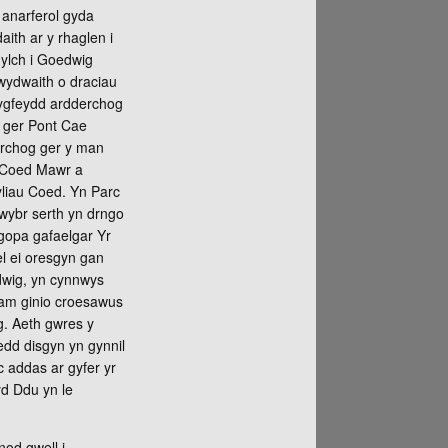
anarferol gyda
ith ar y rhaglen i
gylch i Goedwig
wydwaith o draciau
lygfeydd ardderchog
io ger Pont Cae
archog ger y man
, Coed Mawr a
yliau Coed. Yn Parc
lwybr serth yn drngo
 gopa gafaelgar Yr
l ei oresgyn gan
dwig, yn cynnwys
 am ginio croesawus
g. Aeth gwres y
edd disgyn yn gynnil
c addas ar gyfer yr
yd Ddu yn le
nod gwell i