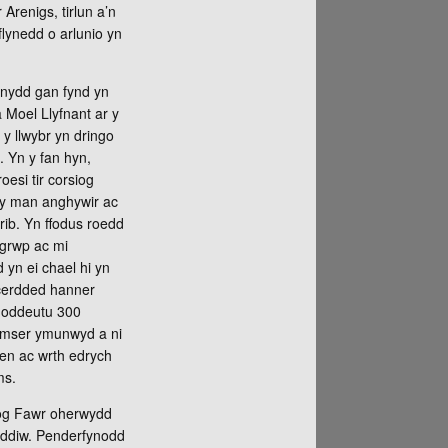
Arenigs, tirlun a’n
lynedd o arlunio yn
ynydd gan fynd yn
a Moel Llyfnant ar y
y llwybr yn dringo
. Yn y fan hyn,
esi tir corsiog
 y man anghywir ac
grib. Yn ffodus roedd
 grwp ac mi
 yn ei chael hi yn
 cerdded hanner
b oddeutu 300
 amser ymunwyd a ni
ben ac wrth edrych
ms.
inog Fawr oherwydd
heddiw. Penderfynodd