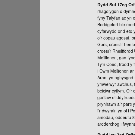
Dydd Sul 17eg Orf
rhagolygon o dymher
fyny Talyfan ac yn 
Beddgelert ble roed
cyfarwydd ond eto 
o’r copau agosaf, on
Gors, croesi’r hen
croesi’r Rheilfford
Meillionen, gan fy
Ty’n Coed, trodd y 
i Cwm Mellionen ar 
Aran, yn nghysgod m
ymwelwyr awchus, fe
beiciwr cyflym. O’r
gerllaw ei ddyfroed
prynhawn a’r parti 
i’r dwyrain yn ol i 
amodau, oddeutu 8 m
ardderchog i fwynha
Dydd Iau 7ed Orffe