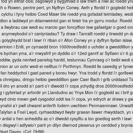
i fod yn eithaf clos; osgoiwyd y bygythiad o law trwm a niwl ac roedd 
 o Rowen, pentre pert, yn Nyffryn Conwy. Aeth y ffordd i’r gogledd hei
 cylchu i fyny heibio Coed Mawr ble roedd yna gofadail teimladwy, wedi
yddlon a laddwyd yn ddamweiniol gan ei feistr tra yn gyrru modur. Roed
 llwybrau cae wedi eu marcio gan foncyffion tew gafaelgar o goed onn
n anymwybodol o’r canlyniadau? Ty draw i Tanrallt roedd y tirwedd yn d
olygfeydd braf i lawr i’r riban o’r Afon Conwy yn y dyffryn llydan islaw.
erinion i Enlli, yn cyrraedd bron 1000troedfedd o uchder a gweddillion 
lws bychan yma, a’r mwyafrif yn dyddio o’r 12ed ganrif ar Sylfaen o’r 6 
heddiw, gyda nenfwd panelog hardd, testunnau Cymraeg o’r beibl wedi 
nion ar un ochr wedi ei neilltuo i’r Porthmyn. Roedd lle caeedig yr fynw
fan heddychol i gael paned y boreu hwyr. Yna trodd y ffordd i’r gorllewi
a chreigiau, dringo heibio gweddillion gaer Caer Bach i grib urddasol Ta
l dro yn anodd a’r parti o’r diwedd i’r copa ychydig dros 2000troedfed
g i gyfeiriad yr arfordir yn Llandudno ac Ynys Mon i’r gogledd ac i bri
wyd cinio mewn gwli cysgodol oddi isa i’r copa, yn edrych ar draws y gw
u hynafol a’r pwll chwarel anferth fodern uwchben Penmaenmawr. Unwait
Talyfan a Foel Lwyd, cyrhaeddwyd llwybr graean llawer rhwyddach, yn 
wy ardal o hen anheddfa ac o’r diwedd cysylltu a lon goediog serth i law
 disgwyl i adfywio’r parti yn dilyn diwrnod pleserus yn cerdded y brynia
. Noel Davey. (Cyf: DHW).