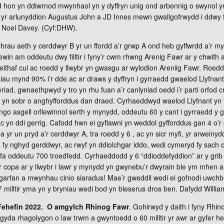
 hon yn ddiwrnod mwynhaol yn y dyffryn unig ond arbennig o swynol yr 
yr arlunyddion Augustus John a JD Innes mewn gwallgofrwydd i ddwy f
. Noel Davey. (Cyf:DHW).
chrau aeth y cerddwyr B yr un ffordd a’r grwp A ond heb gyffwrdd a’r m
lewin am oddeutu dwy filltir i fyny’r cwm rhwng Arenig Fawr ar y chwith 
ithaf cul ac roedd y llwybr yn gwasgu ar wylodion Areniig Fawr. Roedd 
siau mynd 90% i’r dde ac ar draws y dyffryn i gyrraedd gwaelod Llyfnant
d, gwnaethpwyd y tro yn rhu fuan a’r canlyniad oedd i’r parti orfod cro
 yn sobr o anghyfforddus dan draed. Cyrhaeddwyd waelod Llyfnant yn
dringo asgell orllewinnol serth y mynydd, oddeutu 60 y cant i gyrraedd y 
 ac yn ddi gerrig. Cafodd hwn ei gyflawni yn weddol gyfforddus gan 4 o’r
yr un pryd a’r cerddwyr A, tra roedd y 6 , ac yn sicr myfi, yr arweinydd
 fy nghyd gerddwyr, ac rwyf yn ddiolchgar iddo, wedi cymeryd fy sach
ingfa oddeutu 700 troedfedd. Cyrhaeddodd y 6 “ddioddefyddion” ar y gri
’r copa ar y llwybr i lawr y mynydd yn gwynebu’r dwyrain ble ym mhen
 garfan a mwynhau cinio siaradus! Mae’r gweddil wedi ei gofnodi uwch
 7 milltir yma yn y bryniau wedi bod yn bleserus dros ben. Dafydd Willia
 Fehefin 2022. O amgylch Rhinog Fawr
. Gohirwyd y daith i fyny Rh
 gyda rhagolygon o law trwm a gwyntoedd o 60 milltir yr awr ar gyfer 