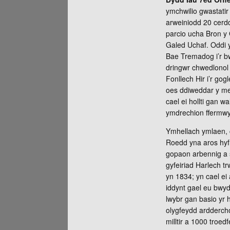
ymchwilio gwastatir
arweiniodd 20 cerd
parcio ucha Bron y
Galed Uchaf. Oddi y
Bae Tremadog i’r bw
dringwr chwedlonol 
Fonllech Hir i’r go
oes ddiweddar y mein
cael ei hollti gan w
ymdrechion ffermwyr
Ymhellach ymlaen, c
Roedd yna aros hyfr
gopaon arbennig a s
gyfeiriad Harlech t
yn 1834; yn cael ei
iddynt gael eu bwydo
lwybr gan basio yr
olygfeydd arddercho
milltir a 1000 troe