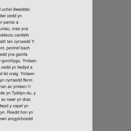
l uchel diweddar,
ddwr oedd yn
r parcio a
luniau, mae yna
 oddeutu canllath
lath tan cyrraedd Y
ont, pentref bach
oedd yna gamfa
’w gorchfygu. Ymlaen
e oedd yn fwdlyd a
d fel craig. Ymlaen
 cyn cyrraedd fferm
chan ac ymlaen i’r
r de yn Tyddyn-du, y
, ac nawr yn drac
dwyd y capel yn
hwyn. Roedd hon yn
l mewn amgylchoedd