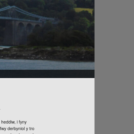
.
 heddiw, i fyny
wy derbyniol y tro