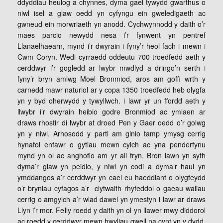
ddyddiau heulog a chynnes, dyma gael tywydd gwarthus o
niwl isel a glaw oedd yn cyfyngu ein gweledigaeth ac
gwneud ein morwriaeth yn anodd. Cychwynnodd y daith o’r
maes parcio newydd nesa i’r fynwent yn pentref
Llanaelhaearn, mynd i’r dwyrain i fyny’r heol fach i mewn i
Cwm Coryn. Wedi cyrraedd oddeutu 700 troedfedd aeth y
cerddwyr i’r gogledd ar lwybr mwdlyd a dringo’n serth i
fyny’r bryn amlwg Moel Bronmiod, aros am goffi wrth y
carnedd mawr naturiol ar y copa 1350 troedfedd heb olygfa
yn y byd oherwydd y tywyllwch. i lawr yr un ffordd aeth y
llwybr i’r dwyrain heibio godre Bronmiod ac ymlaen ar
draws rhostir di lwybr at droed Pen y Gaer oedd o’r golwg
yn y niwl. Arhosodd y parti am ginio tamp ymysg cerrig
hynafol enfawr o gytiau mewn cylch ac yna penderfynu
mynd yn ol ac anghofio am yr ail fryn. Bron iawn yn syth
dyma’r glaw yn peidio, y niwl yn codi a dyma’r haul yn
ymddangos a’r cerddwyr yn cael eu haeddiant o olygfeydd
o’r bryniau cyfagos a’r clytwaith rhyfeddol o gaeau waliau
cerrig o amgylch a’r wlad dawel yn ymestyn i lawr ar draws
Llyn i’r mor. Felly roedd y daith yn ol yn llawer mwy diddorol
ac roedd y cerddwyr mewn hwyliau gwell na cynt yn y dydd.