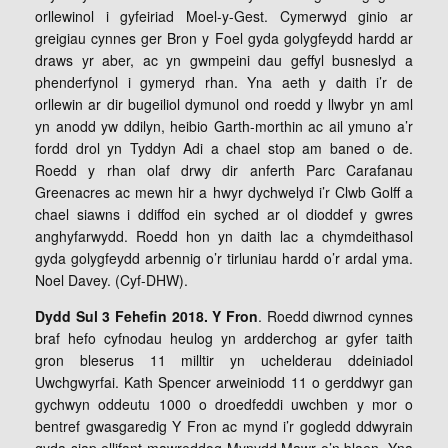
orllewinol i gyfeiriad Moel-y-Gest. Cymerwyd ginio ar
greigiau cynnes ger Bron y Foel gyda golygfeydd hardd ar
draws yr aber, ac yn gwmpeini dau geffyl busneslyd a
phenderfynol i gymeryd rhan. Yna aeth y daith i’r de
orllewin ar dir bugeiliol dymunol ond roedd y llwybr yn aml
yn anodd yw ddilyn, heibio Garth-morthin ac ail ymuno a’r
fordd drol yn Tyddyn Adi a chael stop am baned o de.
Roedd y rhan olaf drwy dir anferth Parc Carafanau
Greenacres ac mewn hir a hwyr dychwelyd i’r Clwb Golff a
chael siawns i ddiffod ein syched ar ol dioddef y gwres
anghyfarwydd. Roedd hon yn daith lac a chymdeithasol
gyda golygfeydd arbennig o’r tirluniau hardd o’r ardal yma.
Noel Davey. (Cyf-DHW).
Dydd Sul 3 Fehefin 2018. Y Fron
. Roedd diwrnod cynnes
braf hefo cyfnodau heulog yn ardderchog ar gyfer taith
gron bleserus 11 milltir yn uchelderau ddeiniadol
Uwchgwyrfai. Kath Spencer arweiniodd 11 o gerddwyr gan
gychwyn oddeutu 1000 o droedfeddi uwchben y mor o
bentref gwasgaredig Y Fron ac mynd i’r gogledd ddwyrain