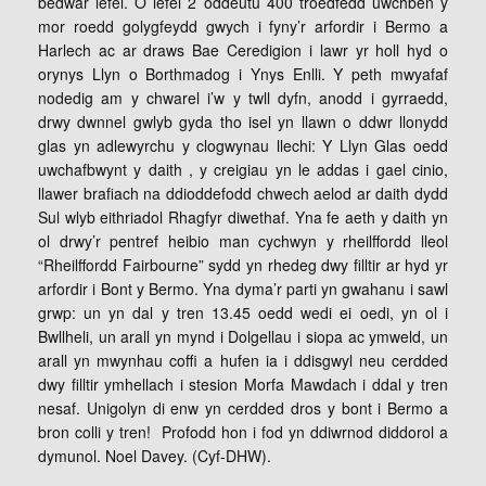
bedwar lefel. O lefel 2 oddeutu 400 troedfedd uwchben y
mor roedd golygfeydd gwych i fyny’r arfordir i Bermo a
Harlech ac ar draws Bae Ceredigion i lawr yr holl hyd o
orynys Llyn o Borthmadog i Ynys Enlli. Y peth mwyafaf
nodedig am y chwarel i’w y twll dyfn, anodd i gyrraedd,
drwy dwnnel gwlyb gyda tho isel yn llawn o ddwr llonydd
glas yn adlewyrchu y clogwynau llechi: Y Llyn Glas oedd
uwchafbwynt y daith , y creigiau yn le addas i gael cinio,
llawer brafiach na ddioddefodd chwech aelod ar daith dydd
Sul wlyb eithriadol Rhagfyr diwethaf. Yna fe aeth y daith yn
ol drwy’r pentref heibio man cychwyn y rheilffordd lleol
“Rheilffordd Fairbourne” sydd yn rhedeg dwy filltir ar hyd yr
arfordir i Bont y Bermo. Yna dyma’r parti yn gwahanu i sawl
grwp: un yn dal y tren 13.45 oedd wedi ei oedi, yn ol i
Bwllheli, un arall yn mynd i Dolgellau i siopa ac ymweld, un
arall yn mwynhau coffi a hufen ia i ddisgwyl neu cerdded
dwy filltir ymhellach i stesion Morfa Mawdach i ddal y tren
nesaf. Unigolyn di enw yn cerdded dros y bont i Bermo a
bron colli y tren! Profodd hon i fod yn ddiwrnod diddorol a
dymunol. Noel Davey. (Cyf-DHW).