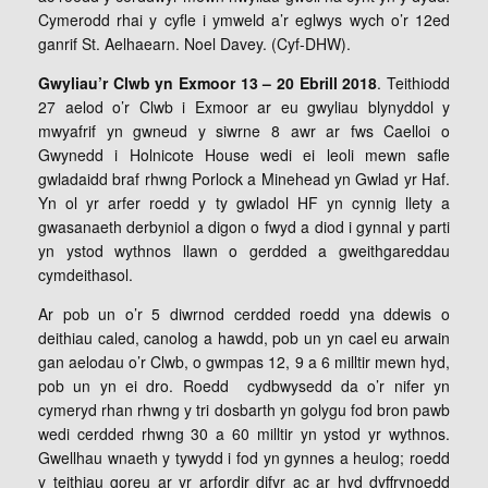
Cymerodd rhai y cyfle i ymweld a’r eglwys wych o’r 12ed
ganrif St. Aelhaearn. Noel Davey. (Cyf-DHW).
Gwyliau’r Clwb yn Exmoor 13 – 20 Ebrill 2018
. Teithiodd
27 aelod o’r Clwb i Exmoor ar eu gwyliau blynyddol y
mwyafrif yn gwneud y siwrne 8 awr ar fws Caelloi o
Gwynedd i Holnicote House wedi ei leoli mewn safle
gwladaidd braf rhwng Porlock a Minehead yn Gwlad yr Haf.
Yn ol yr arfer roedd y ty gwladol HF yn cynnig llety a
gwasanaeth derbyniol a digon o fwyd a diod i gynnal y parti
yn ystod wythnos llawn o gerdded a gweithgareddau
cymdeithasol.
Ar pob un o’r 5 diwrnod cerdded roedd yna ddewis o
deithiau caled, canolog a hawdd, pob un yn cael eu arwain
gan aelodau o’r Clwb, o gwmpas 12, 9 a 6 milltir mewn hyd,
pob un yn ei dro. Roedd cydbwysedd da o’r nifer yn
cymeryd rhan rhwng y tri dosbarth yn golygu fod bron pawb
wedi cerdded rhwng 30 a 60 milltir yn ystod yr wythnos.
Gwellhau wnaeth y tywydd i fod yn gynnes a heulog; roedd
y teithiau goreu ar yr arfordir difyr ac ar hyd dyffrynoedd