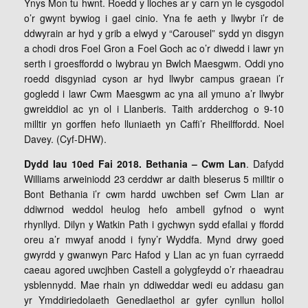
Ynys Mon tu hwnt. Roedd y lloches ar y carn yn le cysgodol
o’r gwynt bywiog i gael cinio. Yna fe aeth y llwybr i’r de
ddwyrain ar hyd y grib a elwyd y “Carousel” sydd yn disgyn
a chodi dros Foel Gron a Foel Goch ac o’r diwedd i lawr yn
serth i groesffordd o lwybrau yn Bwlch Maesgwm. Oddi yno
roedd disgyniad cyson ar hyd llwybr campus graean i’r
gogledd i lawr Cwm Maesgwm ac yna ail ymuno a’r llwybr
gwreiddiol ac yn ol i Llanberis. Taith ardderchog o 9-10
milltir yn gorffen hefo lluniaeth yn Caffi’r Rheilffordd. Noel
Davey. (Cyf-DHW).
Dydd Iau 10ed Fai 2018. Bethania – Cwm Lan
. Dafydd
Williams arweiniodd 23 cerddwr ar daith bleserus 5 milltir o
Bont Bethania i’r cwm hardd uwchben sef Cwm Llan ar
ddiwrnod weddol heulog hefo ambell gyfnod o wynt
rhynllyd. Dilyn y Watkin Path i gychwyn sydd efallai y ffordd
oreu a’r mwyaf anodd i fyny’r Wyddfa. Mynd drwy goed
gwyrdd y gwanwyn Parc Hafod y Llan ac yn fuan cyrraedd
caeau agored uwcjhben Castell a golygfeydd o’r rhaeadrau
ysblennydd. Mae rhain yn ddiweddar wedi eu addasu gan
yr Ymddiriedolaeth Genedlaethol ar gyfer cynllun hollol