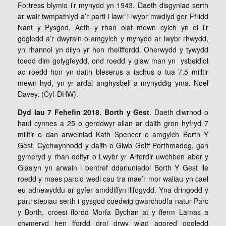
Fortress blymio i’r mynydd yn 1943. Daeth disgyniad serth
ar wair twmpathlyd a’r parti i lawr i lwybr mwdlyd ger Ffridd
Nant y Pysgod. Aeth y rhan olaf mewn cylch yn ol i’r
gogledd a’r dwyrain o amgylch y mynydd ar lwybr rhwydd,
yn rhannol yn dilyn yr hen rheilffordd. Oherwydd y tywydd
toedd dim golygfeydd, ond roedd y glaw man yn ysbeidiol
ac roedd hon yn daith bleserus a iachus o tua 7.5 milltir
mewn hyd, yn yr ardal anghysbell a mynyddig yma. Noel
Davey. (Cyf-DHW).
Dyd Iau 7 Fehefin 2018. Borth y Gest
. Daeth diwrnod o
haul cynnes a 25 o gerddwyr allan ar daith gron hyfryd 7
milltir o dan arweiniad Kath Spencer o amgylch Borth Y
Gest. Cychwynnodd y daith o Glwb Golff Porthmadog, gan
gymeryd y rhan ddifyr o Lwybr yr Arfordir uwchben aber y
Glaslyn yn arwain i bentref ddarluniadol Borth Y Gest lle
roedd y maes parcio wedi cau tra mae’r mor waliau yn cael
eu adnewyddu ar gyfer amddiffyn llifogydd. Yna dringodd y
parti stepiau serth i gysgod coedwig gwarchodfa natur Parc
y Borth, croesi ffordd Morfa Bychan at y fferm Lamas a
chymeryd hen ffordd drol drwy wlad agored gogledd