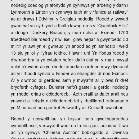
nodedig coediog yr afonydd yn cynnwys yn arbenig y daith i
Lynmouth a Linton yn cynnwys taith ar y “funicular railway”
ac ar draws i Ddyffryn y Creigiau nodedig. Roedd y tywydd
gwaethaf yn cyd fynd a thaith lawog dros y “Quantock Hills”
a dringo “Dunkery Beacon, y man ucha ar Exmoor 1700
troedfedd ble roedd y niwl isel, glaw hegar a gwyntoedd 50
milltir yr awr yn ei gwneud yn anodd ac yn amhosib i weld
13 sir, yn ol y llyfrau teithio, i lawr i un! Yn ffodus roedd y
diwrnod brafia yn cyfateb hefo’r daith olaf yn y rhan mwyaf
anial o’r waen ac yn rhoddi amodau cerdded mwy dymunol
ac yn rhoddi syniad o lymder ac ehangder di nod Exmoor.
Ar y diwrnod di gerdded aeth y mwyafrif ar y bws i’r dref
brydferth cyfagos, Dunster hefo’i gastell a gerddi nodedig
yn rhoddi oriau o ddiddordeb. Aeth eraill ar daith arall neu
ymweld a llefydd o ddiddordeb fel y rheilffordd trefdadaeth
yn Minehead neu pentref Selworthy a’r Colcerth uwchben.
Roedd y nosweithiau yn brysur hefo gweithgareddau
cymdeithasol, y mwyafrif wedi eu trefnu gan aelodau’ Clwb
ac yn cynwys “Chinese Auction” boblogaidd a Dawnsio