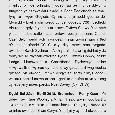
rhynllyd o’r de orllewin. i ddechrau aeth y cerddwyr o
amgylch yr harbwr darluniadol a Coed Bodlondeb ac yna i
fyny ar Lwybr Gogledd Cymru a chyrraedd godrau de
Mynydd y Dref a chyrraedd uchder oddeutu 700 troedfedd
ble roedd golygfeydd da ar draws Dyffryn Conwy. Yna aeth
y daith heibio safle’r caer enfawr oes yr haearn, Castell
Caer Seion oedd rydym yn deall mewn grym rhwng y 6ed
a’r 2ail ganrifoedd CC. Cinio yn dilyn mewn pant cysgodol
uwchben Bwlch Sychnant. Aeth y daith i lawr i gyfeiriad y de
ddwyrain ar lwybrau gwelltog llydan i Dyffryn Conwy, heibio
Lodge, Llechwedd a Groesffordd. Dychwelyd heibio
rhwydwaith o lwybrau dymunol drwy gaeau a rhwng heolau
gwladol yn diweddu mewn disgyniad serth drwy’r coed i
waliau’r castell mewn amser i gael te a hufen ia yn y ciosg
cyfleus yn y maes parcio. Noel Davey. (Cyf-DHW).
Dydd Sul 22ain Ebrill 2018. Bronmiod – Pen y Gaer
. Yn
ddewr iawn Sue Woolley a Miriam Heald arweiniodd barti o
14 ar daith 8.5 milltir o Llanaelhaearn i’r dyffryn hardd a’r
bryniau uwchben Cwm Coryn. Yn dilyn y cyfnod diweddar o