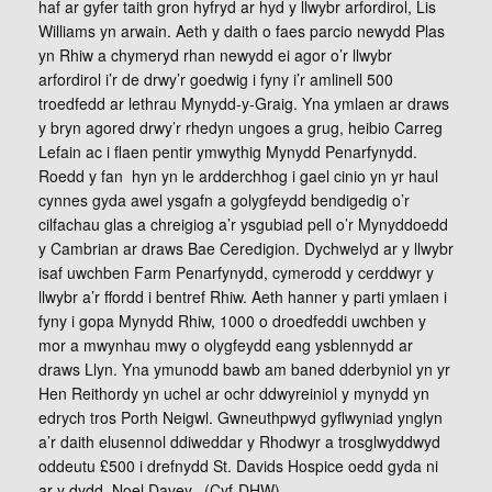
haf ar gyfer taith gron hyfryd ar hyd y llwybr arfordirol, Lis
Williams yn arwain. Aeth y daith o faes parcio newydd Plas
yn Rhiw a chymeryd rhan newydd ei agor o’r llwybr
arfordirol i’r de drwy’r goedwig i fyny i’r amlinell 500
troedfedd ar lethrau Mynydd-y-Graig. Yna ymlaen ar draws
y bryn agored drwy’r rhedyn ungoes a grug, heibio Carreg
Lefain ac i flaen pentir ymwythig Mynydd Penarfynydd.
Roedd y fan hyn yn le ardderchhog i gael cinio yn yr haul
cynnes gyda awel ysgafn a golygfeydd bendigedig o’r
cilfachau glas a chreigiog a’r ysgubiad pell o’r Mynyddoedd
y Cambrian ar draws Bae Ceredigion. Dychwelyd ar y llwybr
isaf uwchben Farm Penarfynydd, cymerodd y cerddwyr y
llwybr a’r ffordd i bentref Rhiw. Aeth hanner y parti ymlaen i
fyny i gopa Mynydd Rhiw, 1000 o droedfeddi uwchben y
mor a mwynhau mwy o olygfeydd eang ysblennydd ar
draws Llyn. Yna ymunodd bawb am baned dderbyniol yn yr
Hen Reithordy yn uchel ar ochr ddwyreiniol y mynydd yn
edrych tros Porth Neigwl. Gwneuthpwyd gyflwyniad ynglyn
a’r daith elusennol ddiweddar y Rhodwyr a trosglwyddwyd
oddeutu £500 i drefnydd St. Davids Hospice oedd gyda ni
ar y dydd. Noel Davey. (Cyf-DHW)