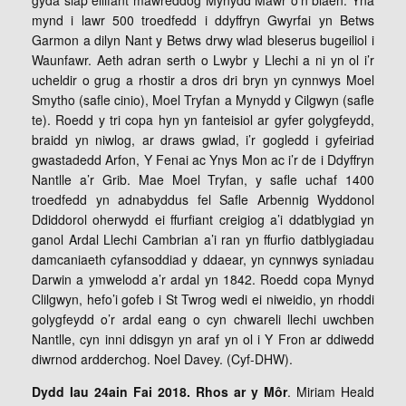
gyda siap ellifant mawreddog Mynydd Mawr o’n blaen. Yna
mynd i lawr 500 troedfedd i ddyffryn Gwyrfai yn Betws
Garmon a dilyn Nant y Betws drwy wlad bleserus bugeiliol i
Waunfawr. Aeth adran serth o Lwybr y Llechi a ni yn ol i’r
ucheldir o grug a rhostir a dros dri bryn yn cynnwys Moel
Smytho (safle cinio), Moel Tryfan a Mynydd y Cilgwyn (safle
te). Roedd y tri copa hyn yn fanteisiol ar gyfer golygfeydd,
braidd yn niwlog, ar draws gwlad, i’r gogledd i gyfeiriad
gwastadedd Arfon, Y Fenai ac Ynys Mon ac i’r de i Ddyffryn
Nantlle a’r Grib. Mae Moel Tryfan, y safle uchaf 1400
troedfedd yn adnabyddus fel Safle Arbennig Wyddonol
Ddiddorol oherwydd ei ffurfiant creigiog a’i ddatblygiad yn
ganol Ardal Llechi Cambrian a’i ran yn ffurfio datblygiadau
damcaniaeth cyfansoddiad y ddaear, yn cynnwys syniadau
Darwin a ymwelodd a’r ardal yn 1842. Roedd copa Mynyd
Clilgwyn, hefo’i gofeb i St Twrog wedi ei niweidio, yn rhoddi
golygfeydd o’r ardal eang o cyn chwareli llechi uwchben
Nantlle, cyn inni ddisgyn yn araf yn ol i Y Fron ar ddiwedd
diwrnod ardderchog. Noel Davey. (Cyf-DHW).
Dydd Iau 24ain Fai 2018. Rhos ar y Môr
. Miriam Heald