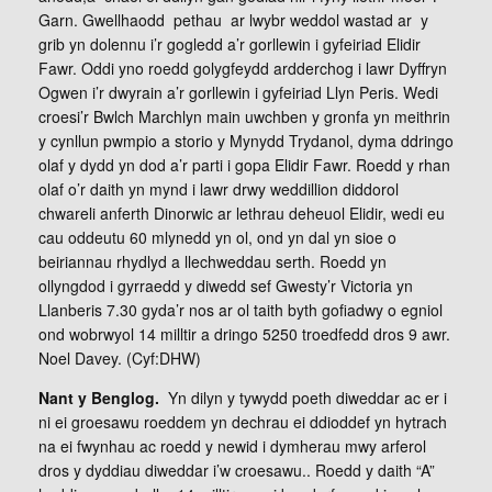
Garn. Gwellhaodd pethau ar lwybr weddol wastad ar y
grib yn dolennu i’r gogledd a’r gorllewin i gyfeiriad Elidir
Fawr. Oddi yno roedd golygfeydd ardderchog i lawr Dyffryn
Ogwen i’r dwyrain a’r gorllewin i gyfeiriad Llyn Peris. Wedi
croesi’r Bwlch Marchlyn main uwchben y gronfa yn meithrin
y cynllun pwmpio a storio y Mynydd Trydanol, dyma ddringo
olaf y dydd yn dod a’r parti i gopa Elidir Fawr. Roedd y rhan
olaf o’r daith yn mynd i lawr drwy weddillion diddorol
chwareli anferth Dinorwic ar lethrau deheuol Elidir, wedi eu
cau oddeutu 60 mlynedd yn ol, ond yn dal yn sioe o
beiriannau rhydlyd a llechweddau serth. Roedd yn
ollyngdod i gyrraedd y diwedd sef Gwesty’r Victoria yn
Llanberis 7.30 gyda’r nos ar ol taith byth gofiadwy o egniol
ond wobrwyol 14 milltir a dringo 5250 troedfedd dros 9 awr.
Noel Davey. (Cyf:DHW)
Nant y Benglog.
Yn dilyn y tywydd poeth diweddar ac er i
ni ei groesawu roeddem yn dechrau ei ddioddef yn hytrach
na ei fwynhau ac roedd y newid i dymherau mwy arferol
dros y dyddiau diweddar i’w croesawu.. Roedd y daith “A”