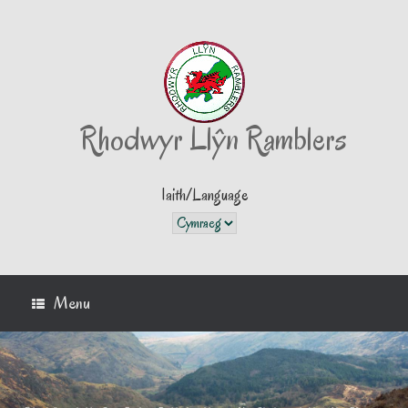
Skip
to
content
Rhodwyr Llŷn Ramblers
Iaith/Language
Iaith/Language
Menu