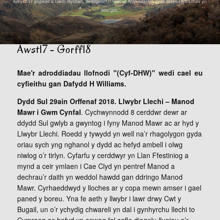
Edrych i'r gogledd o Gwm Bychan, Beddgelert, i lawr ar Afon Glaslyn gyda blaen Llyn Dinas yn
ddangos.
Awst17 - Gorff18
Mae'r adroddiadau llofnodi "(Cyf-DHW)" wedi cael eu
cyfieithu gan Dafydd H Williams.
Dydd Sul 29ain Orffenaf 2018. Llwybr Llechi – Manod
Mawr i Gwm Cynfal
. Cychwynnodd 8 cerddwr dewr ar
ddydd Sul gwlyb a gwyntog i fyny Manod Mawr ac ar hyd y
Llwybr Llechi. Roedd y tywydd yn well na’r rhagolygon gyda
oriau sych yng nghanol y dydd ac hefyd ambell i olwg
niwlog o’r tirlyn. Cyfarfu y cerddwyr yn Llan Ffestiniog a
mynd a ceir ymlaen i Cae Clyd yn pentref Manod a
dechrau’r daith yn weddol hawdd gan ddringo Manod
Mawr. Cyrhaeddwyd y lloches ar y copa mewn amser i gael
paned y boreu. Yna fe aeth y llwybr i lawr drwy Cwt y
Bugail, un o’r ychydig chwareli yn dal i gynhyrchu llechi to