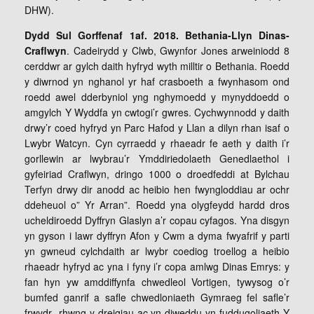
DHW).
Dydd Sul Gorffenaf 1af. 2018. Bethania-Llyn Dinas-
Craflwyn
. Cadeirydd y Clwb, Gwynfor Jones arweiniodd 8
cerddwr ar gylch daith hyfryd wyth milltir o Bethania. Roedd
y diwrnod yn nghanol yr haf crasboeth a fwynhasom ond
roedd awel dderbyniol yng nghymoedd y mynyddoedd o
amgylch Y Wyddfa yn cwtogi’r gwres. Cychwynnodd y daith
drwy’r coed hyfryd yn Parc Hafod y Llan a dilyn rhan isaf o
Lwybr Watcyn. Cyn cyrraedd y rhaeadr fe aeth y daith i’r
gorllewin ar lwybrau’r Ymddiriedolaeth Genedlaethol i
gyfeiriad Craflwyn, dringo 1000 o droedfeddi at Bylchau
Terfyn drwy dir anodd ac heibio hen fwyngloddiau ar ochr
ddeheuol o” Yr Arran”. Roedd yna olygfeydd hardd dros
ucheldiroedd Dyffryn Glaslyn a’r copau cyfagos. Yna disgyn
yn gyson i lawr dyffryn Afon y Cwm a dyma fwyafrif y parti
yn gwneud cylchdaith ar lwybr coediog troellog a heibio
rhaeadr hyfryd ac yna i fyny i’r copa amlwg Dinas Emrys: y
fan hyn yw amddiffynfa chwedleol Vortigen, tywysog o’r
bumfed ganrif a safle chwedloniaeth Gymraeg fel safle’r
frwydr rhwng y dreigiau ac yn diweddu yn fuddugoliaeth Y