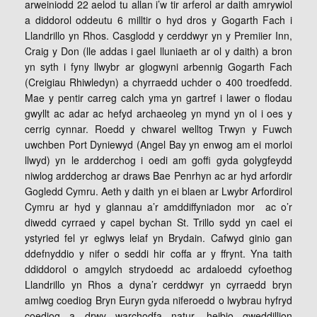
arweiniodd 22 aelod tu allan i’w tir arferol ar daith amrywiol
a diddorol oddeutu 6 milltir o hyd dros y Gogarth Fach i
Llandrillo yn Rhos. Casglodd y cerddwyr yn y Premiier Inn,
Craig y Don (lle addas i gael lluniaeth ar ol y daith) a bron
yn syth i fyny llwybr ar glogwyni arbennig Gogarth Fach
(Creigiau Rhiwledyn) a chyrraedd uchder o 400 troedfedd.
Mae y pentir carreg calch yma yn gartref i lawer o flodau
gwyllt ac adar ac hefyd archaeoleg yn mynd yn ol i oes y
cerrig cynnar. Roedd y chwarel welltog Trwyn y Fuwch
uwchben Port Dyniewyd (Angel Bay yn enwog am ei morloi
llwyd) yn le ardderchog i oedi am goffi gyda golygfeydd
niwlog ardderchog ar draws Bae Penrhyn ac ar hyd arfordir
Gogledd Cymru. Aeth y daith yn ei blaen ar Lwybr Arfordirol
Cymru ar hyd y glannau a’r amddiffyniadon mor ac o’r
diwedd cyrraed y capel bychan St. Trillo sydd yn cael ei
ystyried fel yr eglwys leiaf yn Brydain. Cafwyd ginio gan
ddefnyddio y nifer o seddi hir coffa ar y ffrynt. Yna taith
ddiddorol o amgylch strydoedd ac ardaloedd cyfoethog
Llandrillo yn Rhos a dyna’r cerddwyr yn cyrraedd bryn
amlwg coediog Bryn Euryn gyda niferoedd o lwybrau hyfryd
coediog a drwy warchodfa natur, heibio gweddillion