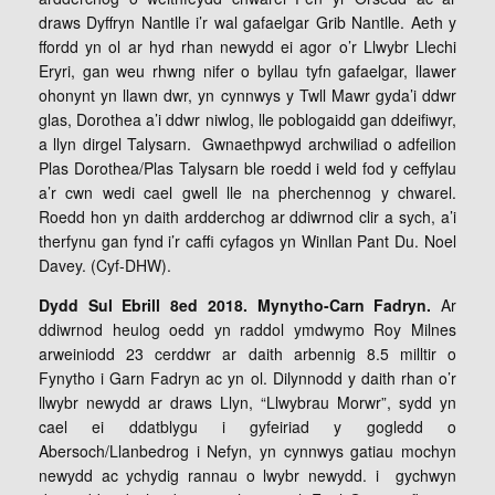
draws Dyffryn Nantlle i’r wal gafaelgar Grib Nantlle. Aeth y
ffordd yn ol ar hyd rhan newydd ei agor o’r Llwybr Llechi
Eryri, gan weu rhwng nifer o byllau tyfn gafaelgar, llawer
ohonynt yn llawn dwr, yn cynnwys y Twll Mawr gyda’i ddwr
glas, Dorothea a’i ddwr niwlog, lle poblogaidd gan ddeifiwyr,
a llyn dirgel Talysarn. Gwnaethpwyd archwiliad o adfeilion
Plas Dorothea/Plas Talysarn ble roedd i weld fod y ceffylau
a’r cwn wedi cael gwell lle na pherchennog y chwarel.
Roedd hon yn daith ardderchog ar ddiwrnod clir a sych, a’i
therfynu gan fynd i’r caffi cyfagos yn Winllan Pant Du. Noel
Davey. (Cyf-DHW).
Dydd Sul Ebrill 8ed 2018. Mynytho-Carn Fadryn.
Ar
ddiwrnod heulog oedd yn raddol ymdwymo Roy Milnes
arweiniodd 23 cerddwr ar daith arbennig 8.5 milltir o
Fynytho i Garn Fadryn ac yn ol. Dilynnodd y daith rhan o’r
llwybr newydd ar draws Llyn, “Llwybrau Morwr”, sydd yn
cael ei ddatblygu i gyfeiriad y gogledd o
Abersoch/Llanbedrog i Nefyn, yn cynnwys gatiau mochyn
newydd ac ychydig rannau o lwybr newydd. i gychwyn