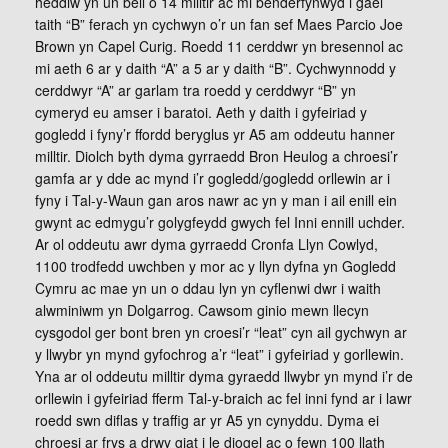
heddiw yn un bell o 14 milltir ac mi benderfynwyd i gael
taith “B” ferach yn cychwyn o’r un fan sef Maes Parcio Joe
Brown yn Capel Curig. Roedd 11 cerddwr yn bresennol ac
mi aeth 6 ar y daith “A” a 5 ar y daith “B”. Cychwynnodd y
cerddwyr “A” ar garlam tra roedd y cerddwyr “B” yn
cymeryd eu amser i baratoi. Aeth y daith i gyfeiriad y
gogledd i fyny’r ffordd beryglus yr A5 am oddeutu hanner
milltir. Diolch byth dyma gyrraedd Bron Heulog a chroesi’r
gamfa ar y dde ac mynd i’r gogledd/gogledd orllewin ar i
fyny i Tal-y-Waun gan aros nawr ac yn y man i ail enill ein
gwynt ac edmygu’r golygfeydd gwych fel Inni ennill uchder.
Ar ol oddeutu awr dyma gyrraedd Cronfa Llyn Cowlyd,
1100 trodfedd uwchben y mor ac y llyn dyfna yn Gogledd
Cymru ac mae yn un o ddau lyn yn cyflenwi dwr i waith
alwminiwm yn Dolgarrog. Cawsom ginio mewn llecyn
cysgodol ger bont bren yn croesi’r “leat” cyn ail gychwyn ar
y llwybr yn mynd gyfochrog a’r “leat” i gyfeiriad y gorllewin.
Yna ar ol oddeutu milltir dyma gyraedd llwybr yn mynd i’r de
orllewin i gyfeiriad fferm Tal-y-braich ac fel inni fynd ar i lawr
roedd swn diflas y traffig ar yr A5 yn cynyddu. Dyma ei
chroesi ar frys a drwy giat i le diogel ac o fewn 100 llath