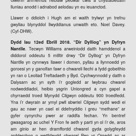
Gwerin anrhefnus heblaw pedwar cwis a chystadleuath
lluniau anodd i adnabod aelodau yn eu ieuanctod.
Llawer o ddiolch i Hugh am ei waith trylwyr yn trefnu
gwyliau blynyddol llwyddianus unwaith eto. Noel Davey.
(Cyf-DHW).
Dydd Iau 12ed Ebrill 2018. “Dir Dylliog” yn Dyfryn
Nantlle
. Tecwyn Williams arweiniodd daith hamddenol a
diddorol oddeutu 5 milltir drwy “Dir Dylliog” yn Dyfryn
Nantlle yn cynnwys llawer i domen, pyllau a llynnoedd yn
goroesi yn y ganolfan fawr o chwareli llechi a fydd gobeithio
yn ran o Leoliad Treftadaeth y Byd. Cychwynnodd y daith o
Dalysarn ac yn syth i’r gogledd ar lwybrau chwarel
nodweddiadol, heibio ysgrin Uniongred a cyn gapel a
chyrraedd troed Mynydd Cilgwyn oddeutu 900 troedfedd.
Yna i’r dwyrain ar ymyl pwll sbwriel Cilgwyn sydd wedi ei
gau ac nawr yn cael ei ddefnyddio i greu “methane” ar
gyfer cynyrchu pwer ar raddfa fechan. Yn bentref
gwasgarog ac uchel Y Fron fe aeth y parti yn ol i’r de, aros
am ginio ar hen dramffordd chwarel gyda golygfeydd
ardderchog o weithfeydd chwarel Pen yr Orsedd ac ar