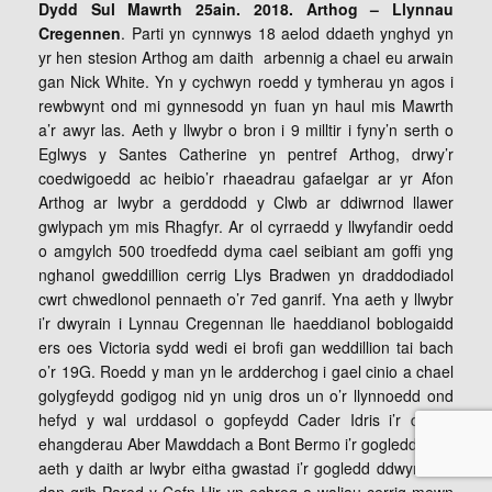
Dydd Sul Mawrth 25ain. 2018. Arthog – Llynnau
Cregennen
. Parti yn cynnwys 18 aelod ddaeth ynghyd yn
yr hen stesion Arthog am daith arbennig a chael eu arwain
gan Nick White. Yn y cychwyn roedd y tymherau yn agos i
rewbwynt ond mi gynnesodd yn fuan yn haul mis Mawrth
a’r awyr las. Aeth y llwybr o bron i 9 milltir i fyny’n serth o
Eglwys y Santes Catherine yn pentref Arthog, drwy’r
coedwigoedd ac heibio’r rhaeadrau gafaelgar ar yr Afon
Arthog ar lwybr a gerddodd y Clwb ar ddiwrnod llawer
gwlypach ym mis Rhagfyr. Ar ol cyrraedd y llwyfandir oedd
o amgylch 500 troedfedd dyma cael seibiant am goffi yng
nghanol gweddillion cerrig Llys Bradwen yn draddodiadol
cwrt chwedlonol pennaeth o’r 7ed ganrif. Yna aeth y llwybr
i’r dwyrain i Lynnau Cregennan lle haeddianol boblogaidd
ers oes Victoria sydd wedi ei brofi gan weddillion tai bach
o’r 19G. Roedd y man yn le ardderchog i gael cinio a chael
golygfeydd godigog nid yn unig dros un o’r llynnoedd ond
hefyd y wal urddasol o gopfeydd Cader Idris i’r de ac
ehangderau Aber Mawddach a Bont Bermo i’r gogledd. Yna
aeth y daith ar lwybr eitha gwastad i’r gogledd ddwyrain o