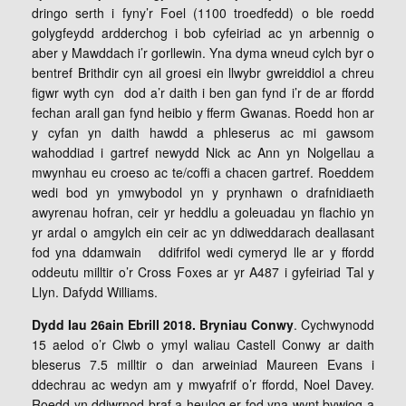
dringo serth i fyny’r Foel (1100 troedfedd) o ble roedd
golygfeydd ardderchog i bob cyfeiriad ac yn arbennig o
aber y Mawddach i’r gorllewin. Yna dyma wneud cylch byr o
bentref Brithdir cyn ail groesi ein llwybr gwreiddiol a chreu
figwr wyth cyn dod a’r daith i ben gan fynd i’r de ar ffordd
fechan arall gan fynd heibio y fferm Gwanas. Roedd hon ar
y cyfan yn daith hawdd a phleserus ac mi gawsom
wahoddiad i gartref newydd Nick ac Ann yn Nolgellau a
mwynhau eu croeso ac te/coffi a chacen gartref. Roeddem
wedi bod yn ymwybodol yn y prynhawn o drafnidiaeth
awyrenau hofran, ceir yr heddlu a goleuadau yn flachio yn
yr ardal o amgylch ein ceir ac yn ddiweddarach deallasant
fod yna ddamwain ddifrifol wedi cymeryd lle ar y ffordd
oddeutu milltir o’r Cross Foxes ar yr A487 i gyfeiriad Tal y
Llyn. Dafydd Williams.
Dydd Iau 26ain Ebrill 2018. Bryniau Conwy
. Cychwynodd
15 aelod o’r Clwb o ymyl waliau Castell Conwy ar daith
bleserus 7.5 milltir o dan arweiniad Maureen Evans i
ddechrau ac wedyn am y mwyafrif o’r ffordd, Noel Davey.
Roedd yn ddiwrnod braf a heulog er fod yna wynt bywiog a