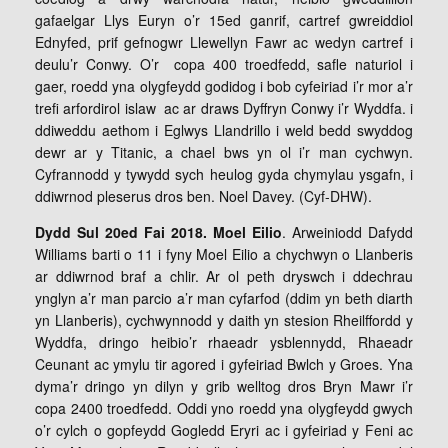
gafaelgar Llys Euryn o’r 15ed ganrif, cartref gwreiddiol
Ednyfed, prif gefnogwr Llewellyn Fawr ac wedyn cartref i
deulu’r Conwy. O’r copa 400 troedfedd, safle naturiol i
gaer, roedd yna olygfeydd godidog i bob cyfeiriad i’r mor a’r
trefi arfordirol islaw ac ar draws Dyffryn Conwy i’r Wyddfa. i
ddiweddu aethom i Eglwys Llandrillo i weld bedd swyddog
dewr ar y Titanic, a chael bws yn ol i’r man cychwyn.
Cyfrannodd y tywydd sych heulog gyda chymylau ysgafn, i
ddiwrnod pleserus dros ben. Noel Davey. (Cyf-DHW).
Dydd Sul 20ed Fai 2018. Moel Eilio
. Arweiniodd Dafydd
Williams barti o 11 i fyny Moel Eilio a chychwyn o Llanberis
ar ddiwrnod braf a chlir. Ar ol peth dryswch i ddechrau
ynglyn a’r man parcio a’r man cyfarfod (ddim yn beth diarth
yn Llanberis), cychwynnodd y daith yn stesion Rheilffordd y
Wyddfa, dringo heibio’r rhaeadr ysblennydd, Rhaeadr
Ceunant ac ymylu tir agored i gyfeiriad Bwlch y Groes. Yna
dyma’r dringo yn dilyn y grib welltog dros Bryn Mawr i’r
copa 2400 troedfedd. Oddi yno roedd yna olygfeydd gwych
o’r cylch o gopfeydd Gogledd Eryri ac i gyfeiriad y Feni ac