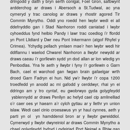
dringodd y daith y bryn serth conigal, Foel Gron, safbwynt
ardderchog ar draws i Abersoch a St.Tudwal, ac yna
cymeryd y trac canolog ar draws y rhostir agored Tir
Commin Mynytho. Oddi yno roedd hen lwybr wedi ei ail
ddefnyddio gan i Stad Nanhoron roddi caniatad i lwybr
cyhoeddus fynd heibio Pandy i lawr trac coediog i’r ffordd
yn Pont Llidiard y Dwr neu Pont Inkermann (atgof Rhyfel y
Crimea). Ychydig pellach ymlaen mae’r hen lwybr wedi hir
ddiflannu i waelod Chwarel Nanhoron a llwybr newydd ar
draws caeau i’r gorllewin sydd yn dod allan ar lon wledig yn
Penbodlas. Yna fe aeth y llwybr i fyny i’r gorllewin o Garn
Bach, cael ei warchod gan fwgan brain gafaelgar wrth
droed Garn Fadryn ei hun. Nid yw’r llwybr i’r copa 1200
troedfedd yn anodd ac mi gafodd y cerddwyr, rhai yn ei
ddringo am y tro cyntaf, eu gwobrwyo gyda golygfeydd
ysblennydd ar draws Penllyn ac hefyd cael cip amlinelliad
o’r caer oes yr haearn a’r cylch gytiau ar y llethr yn union
islaw. Wedi cael cinio croesawus yn yr haul cynnes, aeth y
parti yn ol yn hamddenol bron ar y llwybr gwreiddiol.
Cymerwyd y llwybr dwyreiniol ar draws Commin Mynytho a
chael golygfeydd hyfryd i gyfeiriad Port Neigwl a Rhiw gan