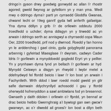
dringo’n gyson drwy goedwig gonwydd ac allan i’r rhostir
agored; gweld llwynog ar gyfeiliorn yn y man yma. Wedi
mwy o ddringo dyma’r parti yn cyrraedd Gloddfa Gwanas,
chwarel lechi or 19eg ganrif gyda twll anferth gafaelgar.
Yna dyma ddilyn y grib i’r de orllewin oddeutu 2000
troedfedd o uchder; dyma ddisgyn yn y tirwedd ac yn
arwain i ddringo serth ac annisgwyl a chyrraedd copa Waun
Oer, 2200 troedfedd, prif nod y diwrnod. Roedd y fan honno
yn le ardderchog i gael cinio, gyda golygfeydd panorama
arbennig i gyfeiriad Maesglase i’r dwyrain, cadwyn Cader
Idris i’r gorllewin a mynyddoedd gogledd Eryri yn y pellter.
Yn y prynhawn dyma fynd yn bellach i’r gorllewin ar hyd
Mynydd Ceiswyn a disgyn yn rhwydd i lwybr metel a
ddefnydwyd fel ffordd beicio i lawr i’r lon bost yn arwain i
Fachynlleth. Wrth ddod i lawr roedd modd gweld yn glir
safle damwain ddychrynllyd achosodd i gau y ffordd
oherwydd hofrenyddion a sawl ambiwlans fod yn bresennol.
Gwnaeth y daith ddolen i orllewin o’r ffprdd, yn bennaf ar
drac beicio heibio Gwernghraig a’i bywiogi gan swn gwcw’r
gwanwyn, ac o’r diwedd ail groesi’r lon bost a dilyn beth