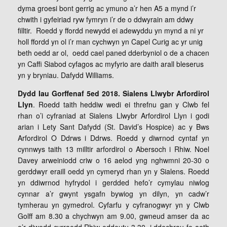
dyma groesi bont gerrig ac ymuno a’r hen A5 a mynd i’r
chwith i gyfeiriad ryw fymryn i’r de o ddwyrain am ddwy
filltir. Roedd y ffordd newydd ei adewyddu yn mynd a ni yr
holl ffordd yn ol i’r man cychwyn yn Capel Curig ac yr unig
beth oedd ar ol, oedd cael paned dderbyniol o de a chacen
yn Caffi Siabod cyfagos ac myfyrio are daith arall bleserus
yn y bryniau. Dafydd Williams.
Dydd Iau Gorffenaf 5ed 2018. Sialens Llwybr Arfordirol
Llyn
. Roedd taith heddiw wedi ei threfnu gan y Clwb fel
rhan o’i cyfraniad at Sialens Llwybr Arfordirol Llyn i godi
arian i Lety Sant Dafydd (St. David’s Hospice) ac y Bws
Arfordirol O Ddrws i Ddrws. Roedd y diwrnod cyntaf yn
cynnwys taith 13 milltir arfordirol o Abersoch i Rhiw. Noel
Davey arweiniodd criw o 16 aelod yng nghwmni 20-30 o
gerddwyr eraill oedd yn cymeryd rhan yn y Sialens. Roedd
yn ddiwrnod hyfrydol i gerdded hefo’r cymylau niwlog
cynnar a’r gwynt ysgafn bywiog yn dilyn, yn cadw’r
tymherau yn gymedrol. Cyfarfu y cyfranogwyr yn y Clwb
Golff am 8.30 a chychwyn am 9.00, gwneud amser da ac