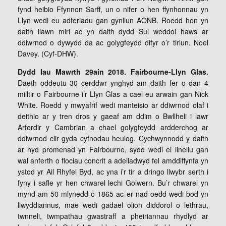
fynd heibio Ffynnon Sarff, un o nifer o hen ffynhonnau yn
Llyn wedi eu adferiadu gan gynllun AONB. Roedd hon yn
daith llawn miri ac yn daith dydd Sul weddol haws ar
ddiwrnod o dywydd da ac golygfeydd difyr o’r tirlun. Noel
Davey. (Cyf-DHW).
Dydd Iau Mawrth 29ain 2018. Fairbourne-Llyn Glas.
Daeth oddeutu 30 cerddwr ynghyd am daith fer o dan 4
milltir o Fairbourne i’r Llyn Glas a cael eu arwain gan Nick
White. Roedd y mwyafrif wedi manteisio ar ddiwrnod olaf i
deithio ar y tren dros y gaeaf am ddim o Bwllheli i lawr
Arfordir y Cambrian a chael golygfeydd ardderchog ar
ddiwrnod clir gyda cyfnodau heulog. Cychwynnodd y daith
ar hyd promenad yn Fairbourne, sydd wedi ei linellu gan
wal anferth o flociau concrit a adeiladwyd fel amddiffynfa yn
ystod yr Ail Rhyfel Byd, ac yna i’r tir a dringo llwybr serth i
fyny i safle yr hen chwarel lechi Golwern. Bu’r chwarel yn
mynd am 50 mlynedd o 1865 ac er nad oedd wedi bod yn
llwyddiannus, mae wedi gadael olion diddorol o lethrau,
twnneli, twmpathau gwastraff a pheiriannau rhydlyd ar