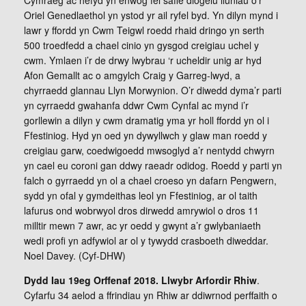
Cymraeg ac hefyd yn enwog fel safle diogelu lluniau o’r
Oriel Genedlaethol yn ystod yr ail ryfel byd. Yn dilyn mynd i
lawr y ffordd yn Cwm Teigwl roedd rhaid dringo yn serth
500 troedfedd a chael cinio yn gysgod creigiau uchel y
cwm. Ymlaen i’r de drwy lwybrau ‘r ucheldir unig ar hyd
Afon Gemallt ac o amgylch Craig y Garreg-lwyd, a
chyrraedd glannau Llyn Morwynion. O’r diwedd dyma’r parti
yn cyrraedd gwahanfa ddwr Cwm Cynfal ac mynd i’r
gorllewin a dilyn y cwm dramatig yma yr holl ffordd yn ol i
Ffestiniog. Hyd yn oed yn dywyllwch y glaw man roedd y
creigiau garw, coedwigoedd mwsoglyd a’r nentydd chwyrn
yn cael eu coroni gan ddwy raeadr odidog. Roedd y parti yn
falch o gyrraedd yn ol a chael croeso yn dafarn Pengwern,
sydd yn ofal y gymdeithas leol yn Ffestiniog, ar ol taith
lafurus ond wobrwyol dros dirwedd amrywiol o dros 11
milltir mewn 7 awr, ac yr oedd y gwynt a’r gwlybaniaeth
wedi profi yn adfywiol ar ol y tywydd crasboeth diweddar.
Noel Davey. (Cyf-DHW)
Dydd Iau 19eg Orffenaf 2018. Llwybr Arfordir Rhiw
.
Cyfarfu 34 aelod a ffrindiau yn Rhiw ar ddiwrnod perffaith o