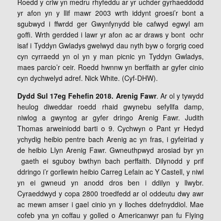
Roedd y criw yn medru rhyfeddu ar yr uchder gyrhaeddodd
yr afon yn y llif mawr 2003 wrth iddynt groesi’r bont a
sgubwyd i ffwrdd ger Gwynfynydd ble cafwyd egwyl am
goffi. Wrth gerdded i lawr yr afon ac ar draws y bont ochr
isaf i Tyddyn Gwladys gwelwyd dau nyth byw o forgrig coed
cyn cyrraedd yn ol yn y man picnic yn Tyddyn Gwladys,
maes parcio’r ceir. Roedd hwnnw yn berffaith ar gyfer cinio
cyn dychwelyd adref. Nick White. (Cyf-DHW).
Dydd Sul 17eg Fehefin 2018. Arenig Fawr
. Ar ol y tywydd
heulog diweddar roedd rhaid gwynebu sefyllfa damp,
niwlog a gwyntog ar gyfer dringo Arenig Fawr. Judith
Thomas arweiniodd barti o 9. Cychwyn o Pant yr Hedyd
ychydig heibio pentre bach Arenig ac yn fras, i gyfeiriad y
de heibio Llyn Arenig Fawr. Gwneuthpwyd arosiad byr yn
gaeth ei sguboy bwthyn bach perffaith. Dilynodd y prif
ddringo i’r gorllewin heibio Carreg Lefain ac Y Castell, y niwl
yn ei gwneud yn anodd dros ben i ddilyn y llwybr.
Cyraeddwyd y copa 2800 troedfedd ar ol oddeutu dwy awr
ac mewn amser i gael cinio yn y lloches ddefnyddiol. Mae
cofeb yna yn coffau y golled o Americanwyr pan fu Flying