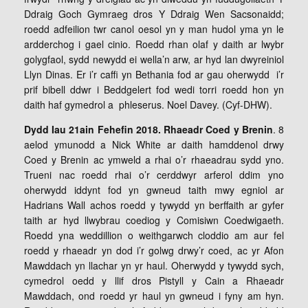
Ddraig Goch Gymraeg dros Y Ddraig Wen Sacsonaidd;
roedd adfeilion twr canol oesol yn y man hudol yma yn le
ardderchog i gael cinio. Roedd rhan olaf y daith ar lwybr
golygfaol, sydd newydd ei wella’n arw, ar hyd lan dwyreiniol
Llyn Dinas. Er i’r caffi yn Bethania fod ar gau oherwydd i’r
prif bibell ddwr i Beddgelert fod wedi torri roedd hon yn
daith haf gymedrol a phleserus. Noel Davey. (Cyf-DHW).
Dydd Iau 21ain Fehefin 2018. Rhaeadr Coed y Brenin
. 8
aelod ymunodd a Nick White ar daith hamddenol drwy
Coed y Brenin ac ymweld a rhai o’r rhaeadrau sydd yno.
Trueni nac roedd rhai o’r cerddwyr arferol ddim yno
oherwydd iddynt fod yn gwneud taith mwy egniol ar
Hadrians Wall achos roedd y tywydd yn berffaith ar gyfer
taith ar hyd llwybrau coediog y Comisiwn Coedwigaeth.
Roedd yna weddillion o weithgarwch cloddio am aur fel
roedd y rhaeadr yn dod i’r golwg drwy’r coed, ac yr Afon
Mawddach yn llachar yn yr haul. Oherwydd y tywydd sych,
cymedrol oedd y llif dros Pistyll y Cain a Rhaeadr
Mawddach, ond roedd yr haul yn gwneud i fyny am hyn.