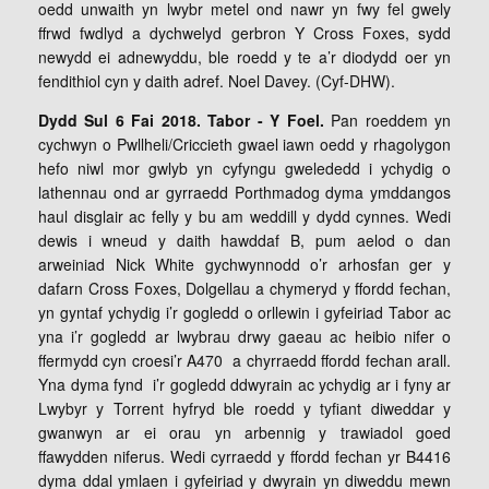
oedd unwaith yn lwybr metel ond nawr yn fwy fel gwely
ffrwd fwdlyd a dychwelyd gerbron Y Cross Foxes, sydd
newydd ei adnewyddu, ble roedd y te a’r diodydd oer yn
fendithiol cyn y daith adref. Noel Davey. (Cyf-DHW).
Dydd Sul 6 Fai 2018. Tabor - Y Foel.
Pan roeddem yn
cychwyn o Pwllheli/Criccieth gwael iawn oedd y rhagolygon
hefo niwl mor gwlyb yn cyfyngu gwelededd i ychydig o
lathennau ond ar gyrraedd Porthmadog dyma ymddangos
haul disglair ac felly y bu am weddill y dydd cynnes. Wedi
dewis i wneud y daith hawddaf B, pum aelod o dan
arweiniad Nick White gychwynnodd o’r arhosfan ger y
dafarn Cross Foxes, Dolgellau a chymeryd y ffordd fechan,
yn gyntaf ychydig i’r gogledd o orllewin i gyfeiriad Tabor ac
yna i’r gogledd ar lwybrau drwy gaeau ac heibio nifer o
ffermydd cyn croesi’r A470 a chyrraedd ffordd fechan arall.
Yna dyma fynd i’r gogledd ddwyrain ac ychydig ar i fyny ar
Lwybyr y Torrent hyfryd ble roedd y tyfiant diweddar y
gwanwyn ar ei orau yn arbennig y trawiadol goed
ffawydden niferus. Wedi cyrraedd y ffordd fechan yr B4416
dyma ddal ymlaen i gyfeiriad y dwyrain yn diweddu mewn