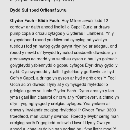
Dydd Sul 15ed Orffenaf 2018.
Glyder Fach - Elidir Fach
. Roy Milner arwainiodd 12
cerddwr ar daith anodd linelloll o Capel Curig ar draws
pump copa a cribau cyfagos y Glyderau i Llanberis. Yn y
mynyddoedd roedd yn ddiwrnod cymylog adfywiol yn
tueddu i fod yn niwlog gyda gwynt rhynllyd ar adegau, ond
roedd y newid o’r tywydd trymaidd crasboeth diweddar yn
groesawys ac roedd yna saethau cyson o haul yn goleuo’r
golygfeydd ysblennydd o gopau cyfagos Eryri drwy gydol y
dydd. Cychwynnodd y daith i gyfeiriad y gorllewin ar hyd
Cefn y Capel, a dringo yn gyson ar hyd y grib dros Y Foel
Goch ac o’r diwedd i fyny at y cymysgedd rhyfeddol o
grieigiau garw yn llunio Glyder Fach. Dyma aros yn y fan
yma i gael llun clasurol o’r criw ar y “Cantilever”, a chinio yn
dilyn yng nghysgod y creigiau cyfagos. Yna ymlaen ar
draws y llwyfandir creigiog rhyfeddol i’r Glyder Fawr, 3300
troedfedd, man uchaf y diwrnod. Roedd y llwybr cerrig man
creigiog serth i’r gogledd-orllewin i lawr i Llyn y Cwn yn
anodd,a chael ei ddilyn gan godiad hir i fyny llethr moel Y