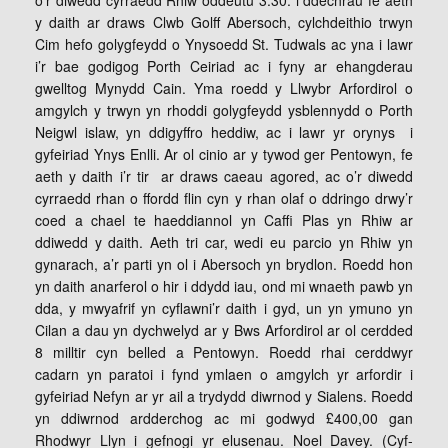
o’r diwedd cyrraedd Rhiw oddeutu 3.30. i ddechrau fe aeth
y daith ar draws Clwb Golff Abersoch, cylchdeithio trwyn
Cim hefo golygfeydd o Ynysoedd St. Tudwals ac yna i lawr
i’r bae godigog Porth Ceiriad ac i fyny ar ehangderau
gwelltog Mynydd Cain. Yma roedd y Llwybr Arfordirol o
amgylch y trwyn yn rhoddi golygfeydd ysblennydd o Porth
Neigwl islaw, yn ddigyffro heddiw, ac i lawr yr orynys i
gyfeiriad Ynys Enlli. Ar ol cinio ar y tywod ger Pentowyn, fe
aeth y daith i’r tir ar draws caeau agored, ac o’r diwedd
cyrraedd rhan o ffordd flin cyn y rhan olaf o ddringo drwy’r
coed a chael te haeddiannol yn Caffi Plas yn Rhiw ar
ddiwedd y daith. Aeth tri car, wedi eu parcio yn Rhiw yn
gynarach, a’r parti yn ol i Abersoch yn brydlon. Roedd hon
yn daith anarferol o hir i ddydd iau, ond mi wnaeth pawb yn
dda, y mwyafrif yn cyflawni’r daith i gyd, un yn ymuno yn
Cilan a dau yn dychwelyd ar y Bws Arfordirol ar ol cerdded
8 milltir cyn belled a Pentowyn. Roedd rhai cerddwyr
cadarn yn paratoi i fynd ymlaen o amgylch yr arfordir i
gyfeiriad Nefyn ar yr ail a trydydd diwrnod y Sialens. Roedd
yn ddiwrnod ardderchog ac mi godwyd £400,00 gan
Rhodwyr Llyn i gefnogi yr elusenau. Noel Davey. (Cyf-