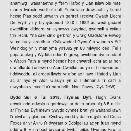
anamlwg i wasanaethu y fferm Hafod y Llan islaw ble mae
man y twrbein wedi ei leoli. Ymhellach draw aeth y ffordd
heibio Plas oedd unwaith yn gartref i reolwr Gwaith Llechi
De Eryri yn y blynyddoedd 1840 i 1882 ac wedi gadael
gwedillion diddorol yn cynnwys gwyriad, gwersyll a cytiau
trin llechi. Yna cael cinio gerbron y Graig Gladstone enwog
yn coffau yr araeth ar “Cyfiawnder i Gymru” a wnaeth y Prif
Weinidog yn y man yma yn1892 yn 83 mlwydd oed. Fel i
gopa amlwg y Wyddfa ddod i’r golwg uwchben dyma adael
y Watkin Path a mynd heibio’r hen chwarel lechi ac ar hen
dramffordd i orllewin o Afon Cwmllan ac yn ol i’r rhaeadrau.
i ddiweddu, ail groesi llwybr yr afon ac i lawr i Hafod y Llan
ac ar hyd yr Afon Glaslyn yn ol i Bethania i’r caffi a
mwynhau y te/coffi a’r bara brith. Noel Davey. (Cyf-DHW).
Dydd Sul 6 Fai 2018. Fryniau Dyfi
. Hugh Evans
arweiniodd ddwsin o gerddwyr ar daith arbennig 8.5 milltir
ar Fryniau Dyfi mewn tywydd cynnes braf, yn wahanol iawn
i’r niwl ar y glannau. Cychwynnodd y daith o gyffordd Cross
Foxes ar yr A470 i’r dwyrain o Ddolgellau ac yn fuan mynd
oddi wrth y lon bost brysur ar lwybr heibio Gwanas Fawr a