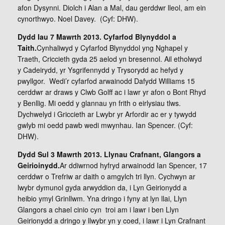
afon Dysynni. Diolch i Alan a Mal, dau gerddwr lleol, am ein
cynorthwyo. Noel Davey. (Cyf: DHW).
Dydd Iau 7 Mawrth 2013. Cyfarfod Blynyddol a
Taith.
Cynhaliwyd y Cyfarfod Blynyddol yng Nghapel y
Traeth, Criccieth gyda 25 aelod yn bresennol. Ail etholwyd
y Cadeirydd, yr Ysgrifennydd y Trysorydd ac hefyd y
pwyllgor. Wedi’r cyfarfod arwainodd Dafydd Williams 15
cerddwr ar draws y Clwb Golff ac i lawr yr afon o Bont Rhyd
y Benllig. Mi oedd y glannau yn frith o eirlysiau tlws.
Dychwelyd i Griccieth ar Lwybr yr Arfordir ac er y tywydd
gwlyb mi oedd pawb wedi mwynhau. Ian Spencer. (Cyf:
DHW).
Dydd Sul 3 Mawrth 2013. Llynau Crafnant, Glangors a
Geirioinydd.
Ar ddiwrnod hyfryd arwainodd Ian Spencer, 17
cerddwr o Trefriw ar daith o amgylch tri llyn. Cychwyn ar
lwybr dymunol gyda arwyddion da, i Lyn Geirionydd a
heibio ymyl Grinllwm. Yna dringo i fyny at lyn llai, Llyn
Glangors a chael cinio cyn troi am i lawr i ben Llyn
Geirionydd a dringo y llwybr yn y coed, i lawr i Lyn Crafnant