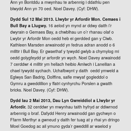
Ann yn Bontddu a mwynhau te arbennig i ddathlu pen
blwydd Ann yn 70 oed. Noel Davey. (Cyf: DHW).
Dydd Sul 12 Mai 2013. Llwybr yr Arfordir Mon. Cemaes i
Bull Bay a Llugwy.
16 aelod yn mynd ar ddwy daith i’r
dwyrain o Gemaes Bay, a chwblhau un o’r rhanau olaf o
Lwybr yr Arfordir Mon oedd heb ei gerdded gan y Clwb.
Kathleen Marsden arwainodd yn fedrus adran anodd o 6
milltir i Bull Bay. Er gwaethaf y tywydd gwlyb a chymylog mi
oedd golygfeydd yr arfordir yn wych. Noel Davey arwainodd
7 cerddwr 4 milltir ym hellach heibio Amlwch i Laneilian a
chael tywydd sychach. Uchafbwynt y daith oedd ymweld a
Eglwys San Badrig, Dolffins, safle mwyaf gogleddol o
Gymru a gweddillion y ffatri cynhyrchu Porslen a gwaith
bricks. Noel Davey. (Cyf: DHW).
Dydd Iau 2 Mai 2013, Dau Lyn Gwreiddiol a Llwybr yr
Arfordir.
32 cerddwr yn mwynhau taith hyfryd ar ddiwrnod
arbennig o braf. Dafydd Henry arwainodd gan gychwyn o
Ffarm Merthyr a gwneud y daith fer tuag at y rhai yn dringo
Moel Goedog ac ail ymuno gyda’r gweddill ar waelod y