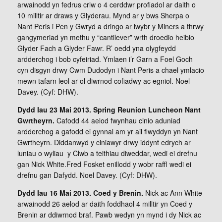
arwainodd yn fedrus criw o 4 cerddwr profiadol ar daith o
10 milltir ar draws y Glyderau. Mynd ar y bws Sherpa o
Nant Peris i Pen y Gwryd a dringo ar lwybr y Miners a thrwy
gangymeriad yn methu y “cantilever” wrth droedio heibio
Glyder Fach a Glyder Fawr. R’ oedd yna olygfeydd
ardderchog i bob cyfeiriad. Ymlaen i’r Garn a Foel Goch
cyn disgyn drwy Cwm Dudodyn i Nant Peris a chael ymlacio
mewn tafarn leol ar ol diwrnod cofiadwy ac egniol. Noel
Davey. (Cyf: DHW).
Dydd Iau 23 Mai 2013. Spring Reunion Luncheon Nant
Gwrtheyrn.
Cafodd 44 aelod fwynhau cinio aduniad
ardderchog a gafodd ei gynnal am yr ail flwyddyn yn Nant
Gwrtheyrn. Diddanwyd y ciniawyr drwy iddynt edrych ar
luniau o wyliau y Clwb a teithiau diweddar, wedi ei drefnu
gan Nick White.Fred Fosket enillodd y wobr raffl wedi ei
drefnu gan Dafydd. Noel Davey. (Cyf: DHW).
Dydd Iau 16 Mai 2013. Coed y Brenin.
Nick ac Ann White
arwainodd 26 aelod ar daith foddhaol 4 milltir yn Coed y
Brenin ar ddiwrnod braf. Pawb wedyn yn mynd i dy Nick ac