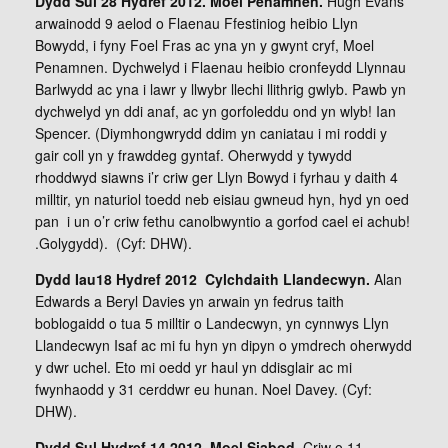
Dydd Sul 28 Hydref 2012. Moel Penamnen.
Hugh Evans
arwainodd 9 aelod o Flaenau Ffestiniog heibio Llyn
Bowydd, i fyny Foel Fras ac yna yn y gwynt cryf, Moel
Penamnen. Dychwelyd i Flaenau heibio cronfeydd Llynnau
Barlwydd ac yna i lawr y llwybr llechi llithrig gwlyb. Pawb yn
dychwelyd yn ddi anaf, ac yn gorfoleddu ond yn wlyb! Ian
Spencer. (Diymhongwrydd ddim yn caniatau i mi roddi y
gair coll yn y frawddeg gyntaf. Oherwydd y tywydd
rhoddwyd siawns i’r criw ger Llyn Bowyd i fyrhau y daith 4
milltir, yn naturiol toedd neb eisiau gwneud hyn, hyd yn oed
pan i un o’r criw fethu canolbwyntio a gorfod cael ei achub!
.Golygydd). (Cyf: DHW).
Dydd Iau18 Hydref 2012 Cylchdaith Llandecwyn.
Alan
Edwards a Beryl Davies yn arwain yn fedrus taith
boblogaidd o tua 5 milltir o Landecwyn, yn cynnwys Llyn
Llandecwyn Isaf ac mi fu hyn yn dipyn o ymdrech oherwydd
y dwr uchel. Eto mi oedd yr haul yn ddisglair ac mi
fwynhaodd y 31 cerddwr eu hunan. Noel Davey. (Cyf:
DHW).
Dydd Sul Hydref 14 2012. Moel Siabod.
Criw o 11