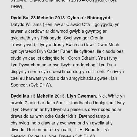
DHW).
Dydd Sul 23 Mehefin 2013. Cylch o’r Rhinogydd.
Dafydd Williams (Hen law ar Clawdd Offa – golygydd) yn
arwain 9 cerddwr ar ddiwrnod gwlyb a gwyntog ar
gylchdaith yn y Rhinogydd. Cychwyn ger Cronfa
Trawsfynydd, i fyny a dros y Bwlch ac i lawr i Cwm Moch
cyn cyrraedd Bryn Cader Faner, lle cyffroes, lle claddu oes
efydd yn cael ei ddisgrifio fel “Coron Ddrain”. Yna i fyny i
Lyn Dywarchen ac ar hyd llwybr ardderchog i Lyn Du a
disgyn yn serth cyn croesi tir corsiog yn ol i’r ceir. Y criw yn
cael eu harwain yn dda o dan amgylchiadau gwael. Ian
Spencer. (Cyf: DHW).
Dydd Iau 13 Mehefin 2013. Llyn Gwernan.
Nick White yn
arwain 7 aelod ar daith 5 milltir foddhaol o Ddolgellau i fyny
i Lyn Gwernan ar hyd llwybrau pleserus drwy’r coed ac ar
draws dolau wrth odre Cader Idris. Diwrnod tamp a
chymylog hefo glaw ar y cychwyn ond yn gwella at y
diwedd. Gorffen hefo te yn caffi, T. H. Roberts, Ty’r
Senedd, Dolgellau. Noel Davey. (Cyf: DHW).