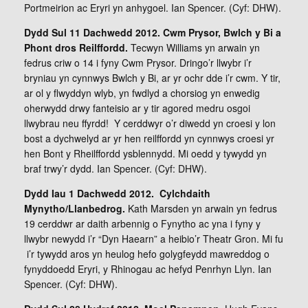
Portmeirion ac Eryri yn anhygoel. Ian Spencer. (Cyf: DHW).
Dydd Sul 11 Dachwedd 2012. Cwm Prysor, Bwlch y Bi a
Phont dros Reilffordd.
Tecwyn Williams yn arwain yn
fedrus criw o 14 i fyny Cwm Prysor. Dringo’r llwybr i’r
bryniau yn cynnwys Bwlch y Bi, ar yr ochr dde i’r cwm. Y tir,
ar ol y flwyddyn wlyb, yn fwdlyd a chorsiog yn enwedig
oherwydd drwy fanteisio ar y tir agored medru osgoi
llwybrau neu ffyrdd! Y cerddwyr o’r diwedd yn croesi y lon
bost a dychwelyd ar yr hen reilffordd yn cynnwys croesi yr
hen Bont y Rheilffordd ysblennydd. Mi oedd y tywydd yn
braf trwy’r dydd. Ian Spencer. (Cyf: DHW).
Dydd Iau 1 Dachwedd 2012.
Cylchdaith
Mynytho/Llanbedrog.
Kath Marsden yn arwain yn fedrus
19 cerddwr ar daith arbennig o Fynytho ac yna i fyny y
llwybr newydd i’r “Dyn Haearn” a heibio’r Theatr Gron. Mi fu
i’r tywydd aros yn heulog hefo golygfeydd mawreddog o
fynyddoedd Eryri, y Rhinogau ac hefyd Penrhyn Llyn. Ian
Spencer. (Cyf: DHW).