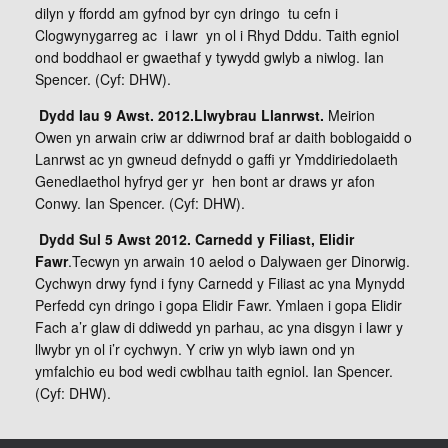
dilyn y ffordd am gyfnod byr cyn dringo tu cefn i
Clogwynygarreg ac i lawr yn ol i Rhyd Dddu. Taith egniol
ond boddhaol er gwaethaf y tywydd gwlyb a niwlog. Ian
Spencer. (Cyf: DHW).
Dydd Iau 9 Awst. 2012.Llwybrau Llanrwst.
Meirion
Owen yn arwain criw ar ddiwrnod braf ar daith boblogaidd o
Lanrwst ac yn gwneud defnydd o gaffi yr Ymddiriedolaeth
Genedlaethol hyfryd ger yr hen bont ar draws yr afon
Conwy. Ian Spencer. (Cyf: DHW).
Dydd Sul 5 Awst 2012. Carnedd y Filiast, Elidir
Fawr
.Tecwyn yn arwain 10 aelod o Dalywaen ger Dinorwig.
Cychwyn drwy fynd i fyny Carnedd y Filiast ac yna Mynydd
Perfedd cyn dringo i gopa Elidir Fawr. Ymlaen i gopa Elidir
Fach a’r glaw di ddiwedd yn parhau, ac yna disgyn i lawr y
llwybr yn ol i’r cychwyn. Y criw yn wlyb iawn ond yn
ymfalchio eu bod wedi cwblhau taith egniol. Ian Spencer.
(Cyf: DHW).