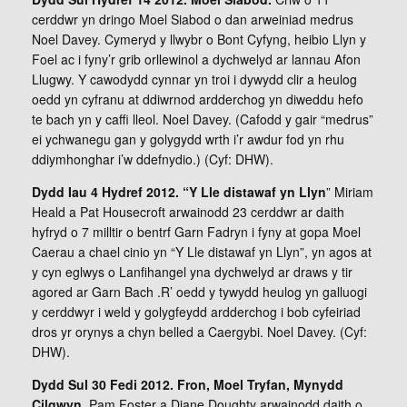
cerddwr yn dringo Moel Siabod o dan arweiniad medrus
Noel Davey. Cymeryd y llwybr o Bont Cyfyng, heibio Llyn y
Foel ac i fyny’r grib orllewinol a dychwelyd ar lannau Afon
Llugwy. Y cawodydd cynnar yn troi i dywydd clir a heulog
oedd yn cyfranu at ddiwrnod ardderchog yn diweddu hefo
te bach yn y caffi lleol. Noel Davey. (Cafodd y gair “medrus”
ei ychwanegu gan y golygydd wrth i’r awdur fod yn rhu
ddiymhonghar i’w ddefnydio.) (Cyf: DHW).
Dydd Iau 4 Hydref 2012. “Y Lle distawaf yn Llyn
” Miriam
Heald a Pat Housecroft arwainodd 23 cerddwr ar daith
hyfryd o 7 milltir o bentrf Garn Fadryn i fyny at gopa Moel
Caerau a chael cinio yn “Y Lle distawaf yn Llyn”, yn agos at
y cyn eglwys o Lanfihangel yna dychwelyd ar draws y tir
agored ar Garn Bach .R’ oedd y tywydd heulog yn galluogi
y cerddwyr i weld y golygfeydd ardderchog i bob cyfeiriad
dros yr orynys a chyn belled a Caergybi. Noel Davey. (Cyf:
DHW).
Dydd Sul 30 Fedi 2012. Fron, Moel Tryfan, Mynydd
Cilgwyn.
Pam Foster a Diane Doughty arwainodd daith o