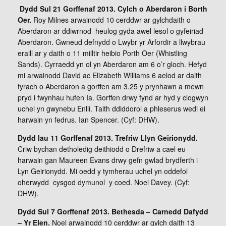
Dydd Sul 21 Gorffenaf 2013. Cylch o Aberdaron i Borth
Oer.
Roy Milnes arwainodd 10 cerddwr ar gylchdaith o
Aberdaron ar ddiwrnod heulog gyda awel lesol o gyfeiriad
Aberdaron. Gwneud defnydd o Lwybr yr Arfordir a llwybrau
eraill ar y daith o 11 milltir heibio Porth Oer (Whistling
Sands). Cyrraedd yn ol yn Aberdaron am 6 o’r gloch. Hefyd
mi arwainodd David ac Elizabeth Williams 6 aelod ar daith
fyrach o Aberdaron a gorffen am 3.25 y prynhawn a mewn
pryd i fwynhau hufen Ia. Gorffen drwy fynd ar hyd y clogwyn
uchel yn gwynebu Enlli. Taith ddiddorol a phleserus wedi ei
harwain yn fedrus. Ian Spencer. (Cyf: DHW).
Dydd Iau 11 Gorffenaf 2013. Trefriw Llyn Geirionydd.
Criw bychan detholedig deithiodd o Drefriw a cael eu
harwain gan Maureen Evans drwy gefn gwlad brydferth i
Lyn Geirionydd. Mi oedd y tymherau uchel yn oddefol
oherwydd cysgod dymunol y coed. Noel Davey. (Cyf:
DHW).
Dydd Sul 7 Gorffenaf 2013. Bethesda – Carnedd Dafydd
– Yr Elen.
Noel arwainodd 10 cerddwr ar gylch daith 13