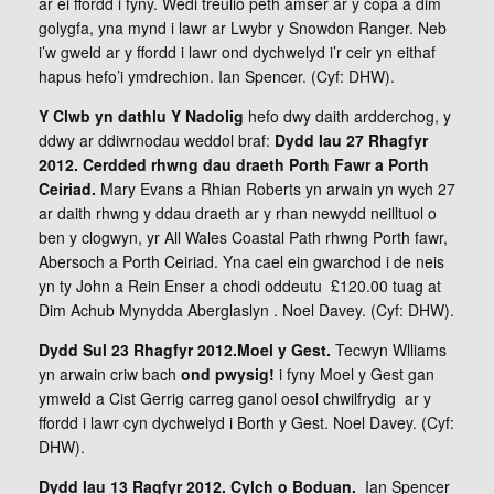
ar ei ffordd i fyny. Wedi treulio peth amser ar y copa a dim
golygfa, yna mynd i lawr ar Lwybr y Snowdon Ranger. Neb
i’w gweld ar y ffordd i lawr ond dychwelyd i’r ceir yn eithaf
hapus hefo’i ymdrechion. Ian Spencer. (Cyf: DHW).
Y Clwb yn dathlu Y Nadolig
hefo dwy daith ardderchog, y
ddwy ar ddiwrnodau weddol braf:
Dydd Iau 27 Rhagfyr
2012. Cerdded rhwng dau draeth Porth Fawr a Porth
Ceiriad.
Mary Evans a Rhian Roberts yn arwain yn wych 27
ar daith rhwng y ddau draeth ar y rhan newydd neilltuol o
ben y clogwyn, yr All Wales Coastal Path rhwng Porth fawr,
Abersoch a Porth Ceiriad. Yna cael ein gwarchod i de neis
yn ty John a Rein Enser a chodi oddeutu £120.00 tuag at
Dim Achub Mynydda Aberglaslyn . Noel Davey. (Cyf: DHW).
Dydd Sul 23 Rhagfyr 2012.Moel y Gest.
Tecwyn Wlliams
yn arwain criw bach
ond pwysig!
i fyny Moel y Gest gan
ymweld a Cist Gerrig carreg ganol oesol chwilfrydig ar y
ffordd i lawr cyn dychwelyd i Borth y Gest. Noel Davey. (Cyf:
DHW).
Dydd Iau 13 Ragfyr 2012. Cylch o Boduan.
Ian Spencer