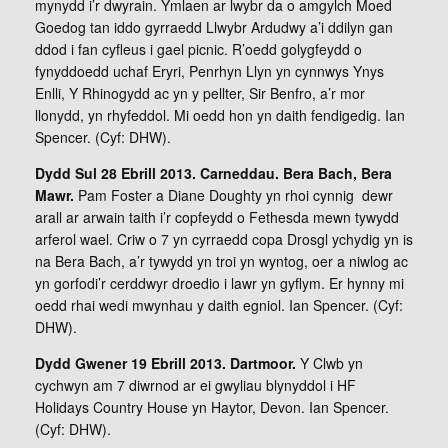
mynydd i’r dwyrain. Ymlaen ar lwybr da o amgylch Moed
Goedog tan iddo gyrraedd Llwybr Ardudwy a’i ddilyn gan
ddod i fan cyfleus i gael picnic. R’oedd golygfeydd o
fynyddoedd uchaf Eryri, Penrhyn Llyn yn cynnwys Ynys
Enlli, Y Rhinogydd ac yn y pellter, Sir Benfro, a’r mor
llonydd, yn rhyfeddol. Mi oedd hon yn daith fendigedig. Ian
Spencer. (Cyf: DHW).
Dydd Sul 28 Ebrill 2013. Carneddau. Bera Bach, Bera
Mawr.
Pam Foster a Diane Doughty yn rhoi cynnig dewr
arall ar arwain taith i’r copfeydd o Fethesda mewn tywydd
arferol wael. Criw o 7 yn cyrraedd copa Drosgl ychydig yn is
na Bera Bach, a’r tywydd yn troi yn wyntog, oer a niwlog ac
yn gorfodi’r cerddwyr droedio i lawr yn gyflym. Er hynny mi
oedd rhai wedi mwynhau y daith egniol. Ian Spencer. (Cyf:
DHW).
Dydd Gwener 19 Ebrill 2013. Dartmoor.
Y Clwb yn
cychwyn am 7 diwrnod ar ei gwyliau blynyddol i HF
Holidays Country House yn Haytor, Devon. Ian Spencer.
(Cyf: DHW).