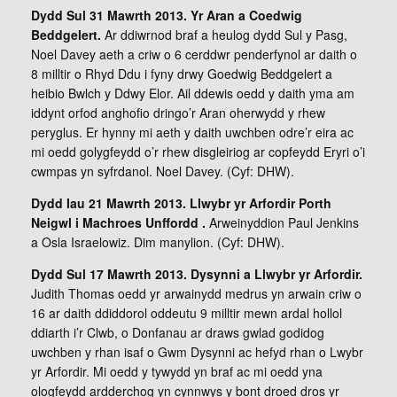
Dydd Sul 31 Mawrth 2013. Yr Aran a Coedwig
Beddgelert.
Ar ddiwrnod braf a heulog dydd Sul y Pasg,
Noel Davey aeth a criw o 6 cerddwr penderfynol ar daith o
8 milltir o Rhyd Ddu i fyny drwy Goedwig Beddgelert a
heibio Bwlch y Ddwy Elor. Ail ddewis oedd y daith yma am
iddynt orfod anghofio dringo’r Aran oherwydd y rhew
peryglus. Er hynny mi aeth y daith uwchben odre’r eira ac
mi oedd golygfeydd o’r rhew disgleiriog ar copfeydd Eryri o’i
cwmpas yn syfrdanol. Noel Davey. (Cyf: DHW).
Dydd Iau 21 Mawrth 2013. Llwybr yr Arfordir Porth
Neigwl i Machroes Unffordd .
Arweinyddion Paul Jenkins
a Osla Israelowiz. Dim manylion. (Cyf: DHW).
Dydd Sul 17 Mawrth 2013. Dysynni a Llwybr yr Arfordir.
Judith Thomas oedd yr arwainydd medrus yn arwain criw o
16 ar daith ddiddorol oddeutu 9 milltir mewn ardal hollol
ddiarth i’r Clwb, o Donfanau ar draws gwlad godidog
uwchben y rhan isaf o Gwm Dysynni ac hefyd rhan o Lwybr
yr Arfordir. Mi oedd y tywydd yn braf ac mi oedd yna
ologfeydd ardderchog yn cynnwys y bont droed dros yr