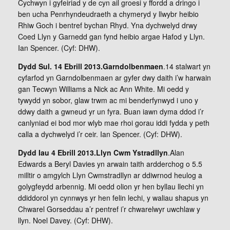
Cychwyn i gyfeiriad y de cyn ail groesi y ffordd a dringo i
ben ucha Penrhyndeudraeth a chymeryd y llwybr heibio
Rhiw Goch i bentref bychan Rhyd. Yna dychwelyd drwy
Coed Llyn y Garnedd gan fynd heibio argae Hafod y Llyn.
Ian Spencer. (Cyf: DHW).
Dydd Sul. 14 Ebrill 2013.Garndolbenmaen
.14 stalwart yn
cyfarfod yn Garndolbenmaen ar gyfer dwy daith i’w harwain
gan Tecwyn Williams a Nick ac Ann White. Mi oedd y
tywydd yn sobor, glaw trwm ac mi benderfynwyd i uno y
ddwy daith a gwneud yr un fyra. Buan iawn dyma ddod i’r
canlyniad ei bod mor wlyb mae rhoi gorau iddi fydda y peth
calla a dychwelyd i’r ceir. Ian Spencer. (Cyf: DHW).
Dydd Iau 4 Ebrill 2013.Llyn Cwm Ystradllyn
.Alan
Edwards a Beryl Davies yn arwain taith ardderchog o 5.5
milltir o amgylch Llyn Cwmstradllyn ar ddiwrnod heulog a
golygfeydd arbennig. Mi oedd olion yr hen byllau llechi yn
ddiddorol yn cynnwys yr hen felin lechi, y waliau shapus yn
Chwarel Gorseddau a’r pentref i’r chwarelwyr uwchlaw y
llyn. Noel Davey. (Cyf: DHW).