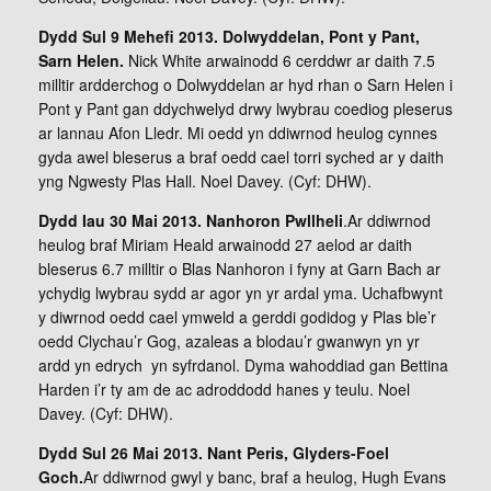
Dydd Sul 9 Mehefi 2013. Dolwyddelan, Pont y Pant,
Sarn Helen.
Nick White arwainodd 6 cerddwr ar daith 7.5
milltir ardderchog o Dolwyddelan ar hyd rhan o Sarn Helen i
Pont y Pant gan ddychwelyd drwy lwybrau coediog pleserus
ar lannau Afon Lledr. Mi oedd yn ddiwrnod heulog cynnes
gyda awel bleserus a braf oedd cael torri syched ar y daith
yng Ngwesty Plas Hall. Noel Davey. (Cyf: DHW).
Dydd Iau 30 Mai 2013. Nanhoron Pwllheli
.Ar ddiwrnod
heulog braf Miriam Heald arwainodd 27 aelod ar daith
bleserus 6.7 milltir o Blas Nanhoron i fyny at Garn Bach ar
ychydig lwybrau sydd ar agor yn yr ardal yma. Uchafbwynt
y diwrnod oedd cael ymweld a gerddi godidog y Plas ble’r
oedd Clychau’r Gog, azaleas a blodau’r gwanwyn yn yr
ardd yn edrych yn syfrdanol. Dyma wahoddiad gan Bettina
Harden i’r ty am de ac adroddodd hanes y teulu. Noel
Davey. (Cyf: DHW).
Dydd Sul 26 Mai 2013. Nant Peris, Glyders-Foel
Goch.
Ar ddiwrnod gwyl y banc, braf a heulog, Hugh Evans