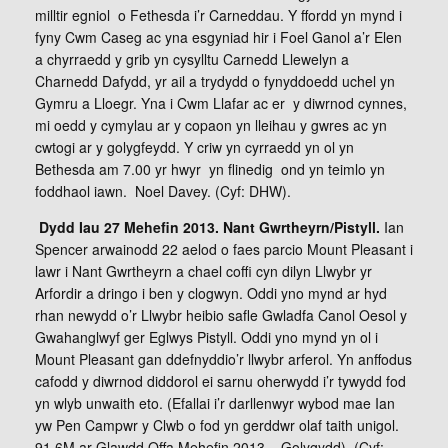
milltir egniol o Fethesda i’r Carneddau. Y ffordd yn mynd i
fyny Cwm Caseg ac yna esgyniad hir i Foel Ganol a’r Elen
a chyrraedd y grib yn cysylltu Carnedd Llewelyn a
Charnedd Dafydd, yr ail a trydydd o fynyddoedd uchel yn
Gymru a Lloegr. Yna i Cwm Llafar ac er y diwrnod cynnes,
mi oedd y cymylau ar y copaon yn lleihau y gwres ac yn
cwtogi ar y golygfeydd. Y criw yn cyrraedd yn ol yn
Bethesda am 7.00 yr hwyr yn flinedig ond yn teimlo yn
foddhaol iawn. Noel Davey. (Cyf: DHW).
Dydd Iau 27 Mehefin 2013. Nant Gwrtheyrn/Pistyll.
Ian
Spencer arwainodd 22 aelod o faes parcio Mount Pleasant i
lawr i Nant Gwrtheyrn a chael coffi cyn dilyn Llwybr yr
Arfordir a dringo i ben y clogwyn. Oddi yno mynd ar hyd
rhan newydd o’r Llwybr heibio safle Gwladfa Canol Oesol y
Gwahanglwyf ger Eglwys Pistyll. Oddi yno mynd yn ol i
Mount Pleasant gan ddefnyddio’r llwybr arferol. Yn anffodus
cafodd y diwrnod diddorol ei sarnu oherwydd i’r tywydd fod
yn wlyb unwaith eto. (Efallai i’r darllenwyr wybod mae Ian
yw Pen Campwr y Clwb o fod yn gerddwr olaf taith unigol.
91.6M ar Glawdd Offa Mehefin 2013 – Golygydd). (Cyf: