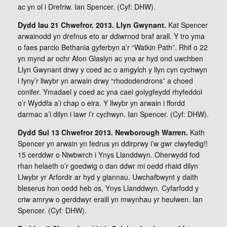
ac yn ol i Drefriw. Ian Spencer. (Cyf: DHW).
Dydd Iau 21 Chwefror. 2013. Llyn Gwynant.
Kat Spencer
arwainodd yn drefnus eto ar ddiwrnod braf arall. Y tro yma
o faes parcio Bethania gyferbyn a’r “Watkin Path”. Rhif o 22
yn mynd ar ochr Afon Glaslyn ac yna ar hyd ond uwchben
Llyn Gwynant drwy y coed ac o amgylch y llyn cyn cychwyn
i fyny’r llwybr yn arwain drwy “rhododendrons” a choed
conifer. Ymadael y coed ac yna cael golygfeydd rhyfeddol
o’r Wyddfa a’i chap o eira. Y llwybr yn arwain i ffordd
darmac a’i dilyn i lawr i’r cychwyn. Ian Spencer. (Cyf: DHW).
Dydd Sul 13 Chwefror 2013. Newborough Warren.
Kath
Spencer yn arwain yn fedrus yn ddirprwy i’w gwr clwyfedig!!
15 cerddwr o Niwbwrch i Ynys Llanddwyn. Oherwydd fod
rhan helaeth o’r goedwig o dan ddwr mi oedd rhaid dilyn
Llwybr yr Arfordir ar hyd y glannau. Uwchafbwynt y daith
bleserus hon oedd heb os, Ynys Llanddwyn. Cyfarfodd y
criw amryw o gerddwyr eraill yn mwynhau yr heulwen. Ian
Spencer. (Cyf: DHW).