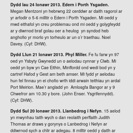
Dydd Iau 24 Ionawr 2013. Edern i Porth Ysgaden.
Megan Mentzoni yn hebrwng 22 cerddwr ar daith ragorol ar
yr arfodir o 5-6 milltir o Edern i Porth Ysgaden. Mi oedd y
mwd eithafol yn creu problemau ond mi oedd y golygfeydd
ar y diwrnod braf golau oer a heulog yn syndod heb
anghofio yr morlo yn torheulo ar un o’r traethau. Noel
Davey. (Cyf: DHW).
Dydd Llun 21 Ionawr 2013. Phyl Miller.
Fe fu farw yn 97
oed yn Ysbyty Gwynedd un o aelodau cynnar y Clwb. Mi
oedd yn byw yn Cae Eithin, Minffordd ond wedi bod yn y
cartref Hafod y Gest am beth amser. Mi fydd yr aelodau
hun fel finnau yn ei chofio wrth iddi arwain teithiau yn ardal
Port Meirion. Mae’r angladd yn Amlosgfa Bangor ar y 9
Chwefror am 10.30 y bore. (John Enser. Ysgrifennydd).
(Cyf: DHW).
Dydd Sul 20 Ionawr 2013. Llanbedrog i Nefyn
. 15 aelod
yn mwynhau taith wych o dan reolaith perffaith Judith
Thomas ar draws y gorynys o Lanbedrog i Nefyn ar
ddiwrnod sych a chlir ar adegau. 8 milltir oedd y daith ar