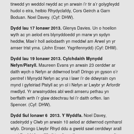
tirwedd yn weddol rwydd ac yn arwain i’r tir a’r golygfeydd
hudol o eira, heibio Rhydyclafdy, Cors Geirch a Garn
Boduan. Noel Davey. (Cyf: DHW).
Dydd Iau 17 Ionawr 2013.
Glenys Davies. Un o hoelion
wyth ac yn aelod ers blynyddoedd yn marw yn sydyn
heddiw, Mae’r holl aelodaeth yn meddwl am Arwel yn yr
amser trist yma. (John Enser. Ysgrifennydd) (Cyf: DHW).
Dydd Iau 19 Ionawr 2013. Cylchdaith Mynydd
Nefyn/Pistyll.
Maureen Evans yn arwain 23 cerddwr ar
daith wych o Nefyn ar ddiwrnod braf! Dringo yn gyson o’r
pentref i Mynydd Nefyn ac yna i lawr i’r de ddwyrain cyn
mynd i gyfeiriad Pistyll ac yn ol i Nefyn ar Lwybr yr Arfordir
mwdlyd. Yr arwainyddes abl wedi amseru pethau yn
berffaith wrth i’r glaw ddechrau fel i’r daith orffen. Ian
Spencer. (Cyf: DHW).
Dydd Sul Ionawr 6 2013. Y Wyddfa.
Noel Davey,
cadeirydd y Clwb yn arwain 10 aelod ar ddiwrnod cymharol
wlyb. Drongo Llwybr Rhyd ddu a gweld sawl cerddwyr arall