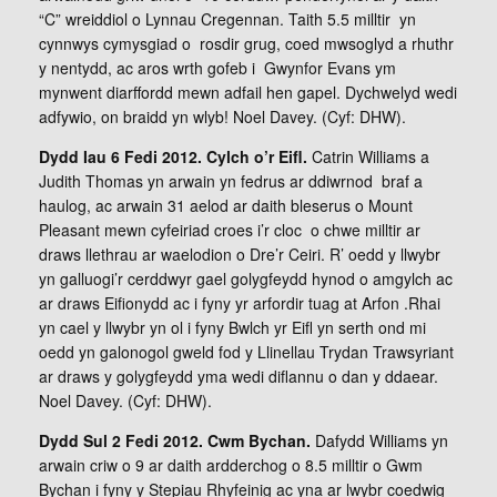
“C” wreiddiol o Lynnau Cregennan. Taith 5.5 milltir yn
cynnwys cymysgiad o rosdir grug, coed mwsoglyd a rhuthr
y nentydd, ac aros wrth gofeb i Gwynfor Evans ym
mynwent diarffordd mewn adfail hen gapel. Dychwelyd wedi
adfywio, on braidd yn wlyb! Noel Davey. (Cyf: DHW).
Dydd Iau 6 Fedi 2012. Cylch o’r Eifl.
Catrin Williams a
Judith Thomas yn arwain yn fedrus ar ddiwrnod braf a
haulog, ac arwain 31 aelod ar daith bleserus o Mount
Pleasant mewn cyfeiriad croes i’r cloc o chwe milltir ar
draws llethrau ar waelodion o Dre’r Ceiri. R’ oedd y llwybr
yn galluogi’r cerddwyr gael golygfeydd hynod o amgylch ac
ar draws Eifionydd ac i fyny yr arfordir tuag at Arfon .Rhai
yn cael y llwybr yn ol i fyny Bwlch yr Eifl yn serth ond mi
oedd yn galonogol gweld fod y Llinellau Trydan Trawsyriant
ar draws y golygfeydd yma wedi diflannu o dan y ddaear.
Noel Davey. (Cyf: DHW).
Dydd Sul 2 Fedi 2012. Cwm Bychan.
Dafydd Williams yn
arwain criw o 9 ar daith ardderchog o 8.5 milltir o Gwm
Bychan i fyny y Stepiau Rhyfeinig ac yna ar lwybr coedwig