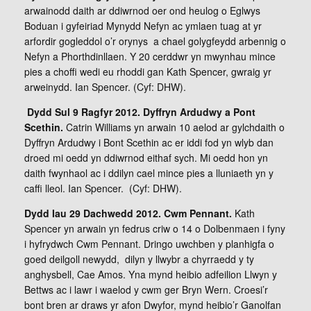
arwainodd daith ar ddiwrnod oer ond heulog o Eglwys
Boduan i gyfeiriad Mynydd Nefyn ac ymlaen tuag at yr
arfordir gogleddol o’r orynys a chael golygfeydd arbennig o
Nefyn a Phorthdinllaen. Y 20 cerddwr yn mwynhau mince
pies a choffi wedi eu rhoddi gan Kath Spencer, gwraig yr
arweinydd. Ian Spencer. (Cyf: DHW).
Dydd Sul 9 Ragfyr 2012. Dyffryn Ardudwy a Pont
Scethin.
Catrin Williams yn arwain 10 aelod ar gylchdaith o
Dyffryn Ardudwy i Bont Scethin ac er iddi fod yn wlyb dan
droed mi oedd yn ddiwrnod eithaf sych. Mi oedd hon yn
daith fwynhaol ac i ddilyn cael mince pies a lluniaeth yn y
caffi lleol. Ian Spencer. (Cyf: DHW).
Dydd Iau 29 Dachwedd 2012. Cwm Pennant.
Kath
Spencer yn arwain yn fedrus criw o 14 o Dolbenmaen i fyny
i hyfrydwch Cwm Pennant. Dringo uwchben y planhigfa o
goed deilgoll newydd, dilyn y llwybr a chyrraedd y ty
anghysbell, Cae Amos. Yna mynd heibio adfeilion Llwyn y
Bettws ac i lawr i waelod y cwm ger Bryn Wern. Croesi’r
bont bren ar draws yr afon Dwyfor, mynd heibio’r Ganolfan