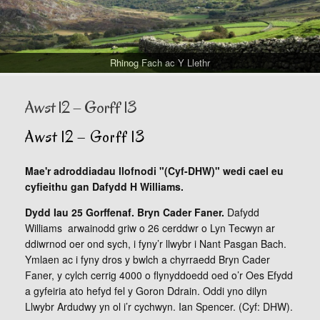
Rhinog Fach ac Y Llethr
Awst 12 – Gorff 13
Awst 12 – Gorff 13
Mae'r adroddiadau llofnodi "(Cyf-DHW)" wedi cael eu
cyfieithu gan Dafydd H Williams.
Dydd Iau 25 Gorffenaf. Bryn Cader Faner.
Dafydd
Williams arwainodd griw o 26 cerddwr o Lyn Tecwyn ar
ddiwrnod oer ond sych, i fyny’r llwybr i Nant Pasgan Bach.
Ymlaen ac i fyny dros y bwlch a chyrraedd Bryn Cader
Faner, y cylch cerrig 4000 o flynyddoedd oed o’r Oes Efydd
a gyfeiria ato hefyd fel y Goron Ddrain. Oddi yno dilyn
Llwybr Ardudwy yn ol i’r cychwyn. Ian Spencer. (Cyf: DHW).