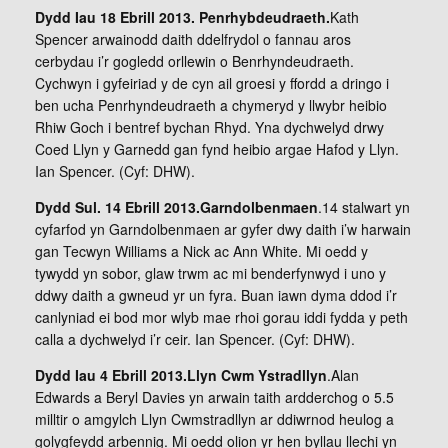
Dydd Iau 18 Ebrill 2013. Penrhybdeudraeth.
Kath
Spencer arwainodd daith ddelfrydol o fannau aros
cerbydau i’r gogledd orllewin o Benrhyndeudraeth.
Cychwyn i gyfeiriad y de cyn ail groesi y ffordd a dringo i
ben ucha Penrhyndeudraeth a chymeryd y llwybr heibio
Rhiw Goch i bentref bychan Rhyd. Yna dychwelyd drwy
Coed Llyn y Garnedd gan fynd heibio argae Hafod y Llyn.
Ian Spencer. (Cyf: DHW).
Dydd Sul. 14 Ebrill 2013.Garndolbenmaen
.14 stalwart yn
cyfarfod yn Garndolbenmaen ar gyfer dwy daith i’w harwain
gan Tecwyn Williams a Nick ac Ann White. Mi oedd y
tywydd yn sobor, glaw trwm ac mi benderfynwyd i uno y
ddwy daith a gwneud yr un fyra. Buan iawn dyma ddod i’r
canlyniad ei bod mor wlyb mae rhoi gorau iddi fydda y peth
calla a dychwelyd i’r ceir. Ian Spencer. (Cyf: DHW).
Dydd Iau 4 Ebrill 2013.Llyn Cwm Ystradllyn
.Alan
Edwards a Beryl Davies yn arwain taith ardderchog o 5.5
milltir o amgylch Llyn Cwmstradllyn ar ddiwrnod heulog a
golygfeydd arbennig. Mi oedd olion yr hen byllau llechi yn