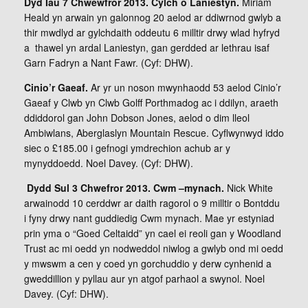
Dyd Iau 7 Chwewfror 2013. Cylch o Laniestyn.
Miriam
Heald yn arwain yn galonnog 20 aelod ar ddiwrnod gwlyb a
thir mwdlyd ar gylchdaith oddeutu 6 milltir drwy wlad hyfryd
a thawel yn ardal Laniestyn, gan gerdded ar lethrau isaf
Garn Fadryn a Nant Fawr. (Cyf: DHW).
Cinio’r Gaeaf.
Ar yr un noson mwynhaodd 53 aelod Cinio’r
Gaeaf y Clwb yn Clwb Golff Porthmadog ac i ddilyn, araeth
ddiddorol gan John Dobson Jones, aelod o dim lleol
Ambiwlans, Aberglaslyn Mountain Rescue. Cyflwynwyd iddo
siec o £185.00 i gefnogi ymdrechion achub ar y
mynyddoedd. Noel Davey. (Cyf: DHW).
Dydd Sul 3 Chwefror 2013. Cwm –mynach.
Nick White
arwainodd 10 cerddwr ar daith ragorol o 9 milltir o Bontddu
i fyny drwy nant guddiedig Cwm mynach. Mae yr estyniad
prin yma o “Goed Celtaidd” yn cael ei reoli gan y Woodland
Trust ac mi oedd yn nodweddol niwlog a gwlyb ond mi oedd
y mwswm a cen y coed yn gorchuddio y derw cynhenid a
gweddillion y pyllau aur yn atgof parhaol a swynol. Noel
Davey. (Cyf: DHW).