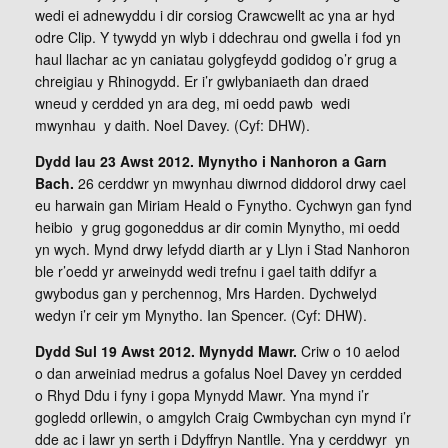
wedi ei adnewyddu i dir corsiog Crawcwellt ac yna ar hyd
odre Clip. Y tywydd yn wlyb i ddechrau ond gwella i fod yn
haul llachar ac yn caniatau golygfeydd godidog o’r grug a
chreigiau y Rhinogydd. Er i’r gwlybaniaeth dan draed
wneud y cerdded yn ara deg, mi oedd pawb wedi
mwynhau y daith. Noel Davey. (Cyf: DHW).
Dydd Iau 23 Awst 2012. Mynytho i Nanhoron a Garn
Bach.
26 cerddwr yn mwynhau diwrnod diddorol drwy cael
eu harwain gan Miriam Heald o Fynytho. Cychwyn gan fynd
heibio y grug gogoneddus ar dir comin Mynytho, mi oedd
yn wych. Mynd drwy lefydd diarth ar y Llyn i Stad Nanhoron
ble r’oedd yr arweinydd wedi trefnu i gael taith ddifyr a
gwybodus gan y perchennog, Mrs Harden. Dychwelyd
wedyn i’r ceir ym Mynytho. Ian Spencer. (Cyf: DHW).
Dydd Sul 19 Awst 2012. Mynydd Mawr.
Criw o 10 aelod
o dan arweiniad medrus a gofalus Noel Davey yn cerdded
o Rhyd Ddu i fyny i gopa Mynydd Mawr. Yna mynd i’r
gogledd orllewin, o amgylch Craig Cwmbychan cyn mynd i’r
dde ac i lawr yn serth i Ddyffryn Nantlle. Yna y cerddwyr yn