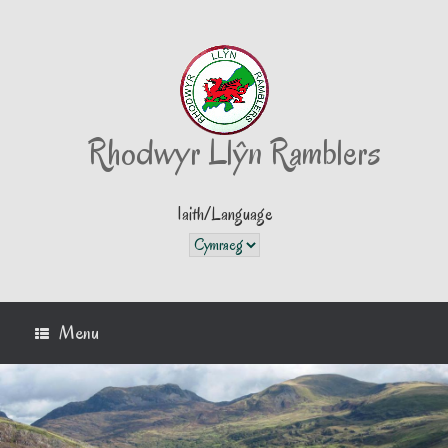
Skip
to
content
Rhodwyr Llŷn Ramblers
Iaith/Language
Iaith/Language
Menu