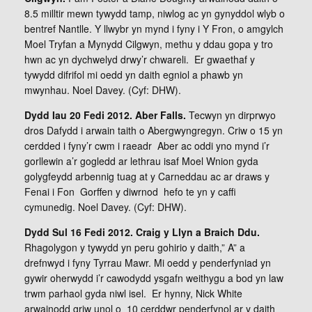
8.5 milltir mewn tywydd tamp, niwlog ac yn gynyddol wlyb o
bentref Nantlle. Y llwybr yn mynd i fyny i Y Fron, o amgylch
Moel Tryfan a Mynydd Cilgwyn, methu y ddau gopa y tro
hwn ac yn dychwelyd drwy’r chwareli. Er gwaethaf y
tywydd difrifol mi oedd yn daith egniol a phawb yn
mwynhau. Noel Davey. (Cyf: DHW).
Dydd Iau 20 Fedi 2012. Aber Falls.
Tecwyn yn dirprwyo
dros Dafydd i arwain taith o Abergwyngregyn. Criw o 15 yn
cerdded i fyny’r cwm i raeadr Aber ac oddi yno mynd i’r
gorllewin a’r gogledd ar lethrau isaf Moel Wnion gyda
golygfeydd arbennig tuag at y Carneddau ac ar draws y
Fenai i Fon Gorffen y diwrnod hefo te yn y caffi
cymunedig. Noel Davey. (Cyf: DHW).
Dydd Sul 16 Fedi 2012. Craig y Llyn a
Braich Ddu.
Rhagolygon y tywydd yn peru gohirio y daith,” A” a
drefnwyd i fyny Tyrrau Mawr. Mi oedd y penderfyniad yn
gywir oherwydd i’r cawodydd ysgafn weithygu a bod yn law
trwm parhaol gyda niwl isel. Er hynny, Nick White
arwainodd griw unol o 10 cerddwr penderfynol ar y daith